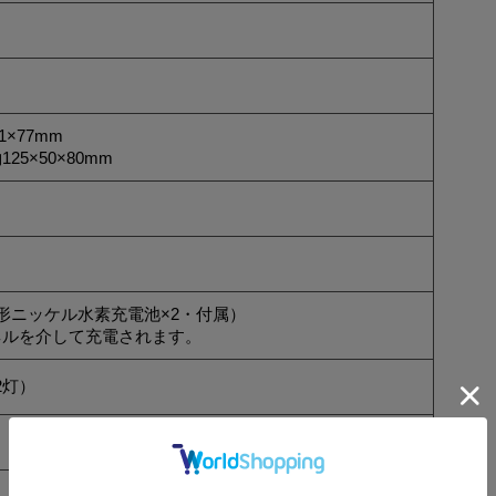
1×77mm
5×50×80mm
形ニッケル水素充電池×2・付属）
ネルを介して充電されます。
2灯）