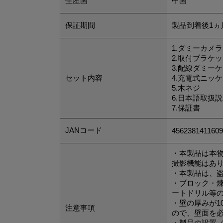
生産国
中国
保証期間
製品到着後1ヵ
1.ダミーカメ
2.取付ブラケ
3.配線ダミー
セット内容
4.充電式ニッ
5.木ネジ
6.日本語取扱
7.保証書
JANコード
4562381411609
・本製品は本
撮影機能はあ
・本製品は、
・ブロック・
ートドリル等
・壁の厚みが1
注意事項
ので、壁面を
・製品の設置