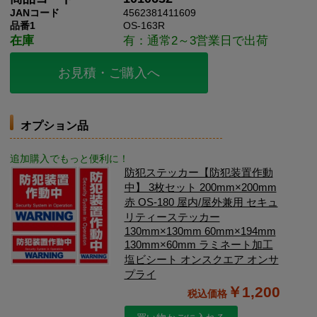
JANコード
4562381411609
品番1
OS-163R
在庫
有：通常2～3営業日で出荷
お見積・ご購入へ
オプション品
追加購入でもっと便利に！
防犯ステッカー【防犯装置作動
中】 3枚セット 200mm×200mm
赤 OS-180 屋内/屋外兼用 セキュ
リティーステッカー
130mm×130mm 60mm×194mm
130mm×60mm ラミネート加工
塩ビシート オンスクエア オンサ
プライ
￥1,200