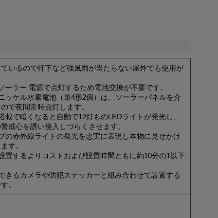
っているので軒下など強風雨が当たらない屋外でも使用が
はソーラー 電源で点灯するため電池交換が不要です。
ニッケル水素電池（単4形2個）は、ソーラーパネルを介
るので夜間常時点灯します。
搭載で暗くなると自動で12灯ものLEDライトが発光し、
の警戒心を誘い侵入しづらくさせます。
イプの赤外線ライトの発光を忠実に表現し本物に見せかけ
します。
設置するよりコストおよび設置時間ともに約10分の1以下
ができるカメラや防犯ステッカーと組み合わせて設置する
です。