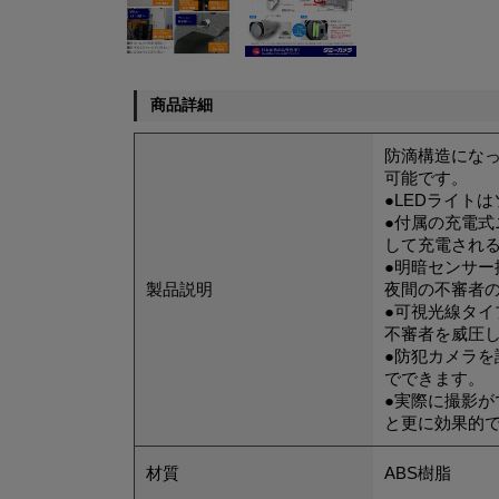
商品詳細
防滴構造にな
可能です。
●LEDライト
●付属の充電式
して充電され
●明暗センサー
製品説明
夜間の不審者
●可視光線タ
不審者を威圧
●防犯カメラを
でできます。
●実際に撮影
と更に効果的
材質
ABS樹脂