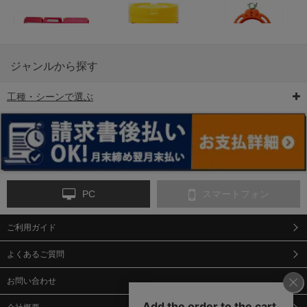
ジャンルから探す
工種・シーンで選ぶ
6-矢印板/LED矢印板
7-クッションドラム
8-バリケード・フェ
ンス
PC
スマートフォン
ご利用ガイド
9-点字マット・タイ
10-樹脂製敷板・養生
11-段差解消マット/
ヤストッパー
用ゴムマット
スロープ
よくあるご質問
お問い合わせ