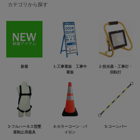
カテゴリから探す
新着
1-工事看板 工事中
2-投光器・工事灯・
看板
回転灯
3-フルハーネス型墜
4-カラーコーン・パ
5-コーンバー
落制止用器具
イロン