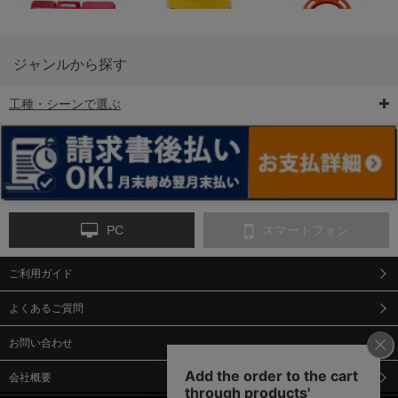
ジャンルから探す
工種・シーンで選ぶ
6-矢印板/LED矢印板
7-クッションドラム
8-バリケード・フェ
ンス
PC
スマートフォン
ご利用ガイド
9-点字マット・タイ
10-樹脂製敷板・養生
11-段差解消マット/
ヤストッパー
用ゴムマット
スロープ
よくあるご質問
お問い合わせ
会社概要