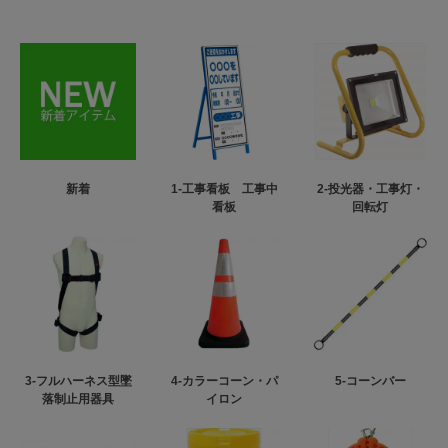
新着
1-工事看板 工事中
2-投光器・工事灯・
看板
回転灯
3-フルハーネス型墜
4-カラーコーン・パ
5-コーンバー
落制止用器具
イロン