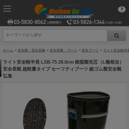
キーワードから探す
キーワードから探す
ホーム
>
安全靴・安全長靴
>
安全長靴・ブーツ
>
安全ブーツ
>
ライト安全軽半長 
ライト安全軽半長 LSB-75 28.0cm 樹脂製先芯（L種相当）
安全長靴 超軽量タイプ セーフティブーツ 総ゴム製安全靴
弘進