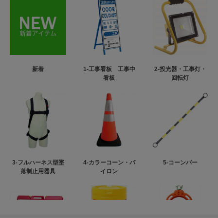
新着
1-工事看板 工事中
2-投光器・工事灯・
看板
回転灯
3-フルハーネス型墜
4-カラーコーン・パ
5-コーンバー
落制止用器具
イロン