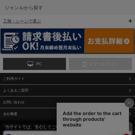
ジャンルから探す
工種・シーンで選ぶ
6-矢印板/LED矢印板
7-クッションドラム
8-バリケード・フェ
ンス
PC
スマートフォン
ご利用ガイド
9-点字マット・タイ
10-樹脂製敷板・養生
11-段差解消マット/
ヤストッパー
用ゴムマット
スロープ
よくあるご質問
お問い合わせ
会社概要
特定商取引法に基づく表示
当サイトでは、安心してご利用いただくため（なりすまし防止
等）、またサイトの利便性向上のため、クッキー(Cookie)を使用