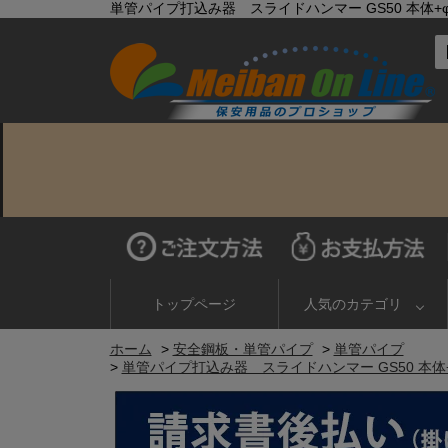
単管パイプ打込み器 スライドハンマー GS50 本体+
トップページ
人気のカテゴリ
ホーム
>
安全鋼板・単管パイプ
>
単管パイプ
>
単管パイプ打込み器 スライドハンマー GS50 本体