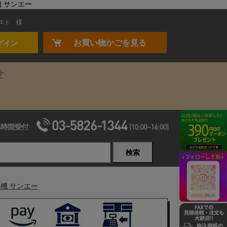
機 サンエー
スト
様
お買い物かごを見る
グイン
せ
検索
機 サンエー