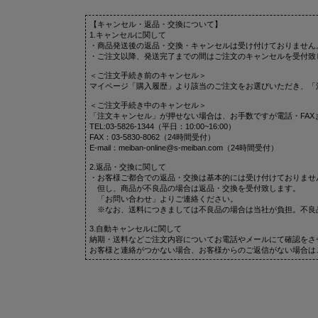
【キャンセル・返品・交換について】
1.キャンセルに関して
・商品発送後の返品・交換・キャンセルは受け付けておりません
・ご注文以降、発送完了までの間はご注文のキャンセルを受付致
＜ご注文手続き前のキャンセル＞
マイページ「購入履歴」より該当のご注文をお選びいただき、「
＜ご注文手続き中のキャンセル＞
「注文キャンセル」が押せない場合は、お手数ですが電話・FAX
TEL:03-5826-1344（平日：10:00~16:00）
FAX：03-5830-8062（24時間受付）
E-mail：meiban-online@s-meiban.com（24時間受付）
2.返品・交換に関して
・お客様ご都合での返品・交換は基本的には受け付けておりませ
但し、商品が不良品の場合は返品・交換を受付致します。
「お問い合わせ」よりご連絡ください。
※なお、送料につきましては不良品の場合は当社が負担。不良
3.自動キャンセルに関して
納期・送料などご注文内容についてお電話やメールにて確認をさ
お客様と連絡がつかない場合、お客様からのご返信がない場合は