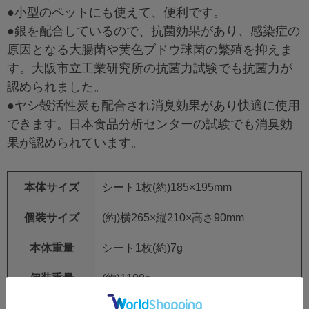
●小型のペットにも使えて、便利です。
●銀を配合しているので、抗菌効果があり、感染症の
原因となる大腸菌や黄色ブドウ球菌の繁殖を抑えま
す。大阪市立工業研究所の抗菌力試験でも抗菌力が
認められました。
●ヤシ殻活性炭も配合され消臭効果があり快適に使用
できます。日本食品分析センターの試験でも消臭効
果が認められています。
本体サイズ
シート1枚(約)185×195mm
個装サイズ
(約)横265×縦210×高さ90mm
本体重量
シート1枚(約)7g
個装重量
(約)1100g
生産国
シート：中国 企画・セット・検品：