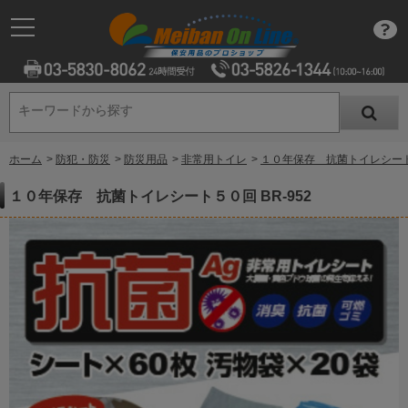
キーワードから探す
キーワードから探す
ホーム
>
防犯・防災
>
防災用品
>
非常用トイレ
>
１０年保存 抗菌トイレシート５
１０年保存 抗菌トイレシート５０回 BR-952