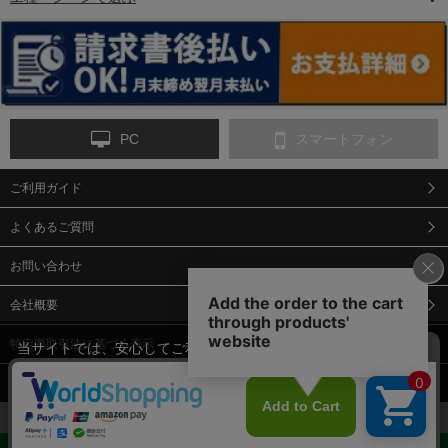
6-矢印板/LED矢印板
7-クッションドラム
8-バリケード・フェ
ンス
PC
スマートフォン
ご利用ガイド
9-点字マット・タイ
10-樹脂製敷板・養生
11-段差解消マット/
ヤストッパー
用ゴムマット
スロープ
よくあるご質問
お問い合わせ
会社概要
特定商取引法に基づく表示
当サイトでは、安心してご利用いただくため（なりすまし防止
等）、またサイトの利便性向上のため、クッキー(Cookie)を使用
個人情報保護方針
しています。 サイトのクッキー(Cookie)の使用に関しては、「
プ
12-安全ベスト
13-誘導灯・誘導棒・
14-ライフジャケット
合図灯・手旗
ライバシーポリシー
」をお読みください。
承諾する