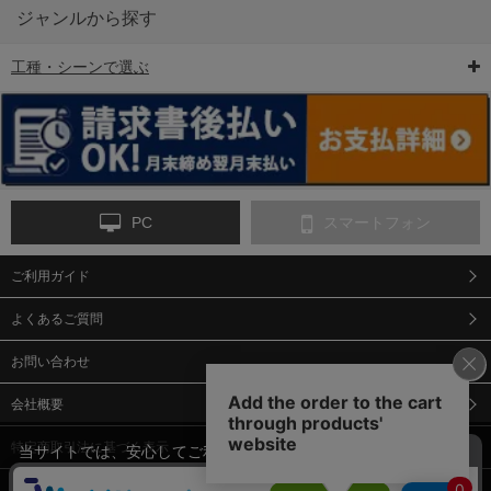
ジャンルから探す
工種・シーンで選ぶ
6-矢印板/LED矢印板
7-クッションドラム
8-バリケード・フェ
ンス
PC
スマートフォン
ご利用ガイド
9-点字マット・タイ
10-樹脂製敷板・養生
11-段差解消マット/
ヤストッパー
用ゴムマット
スロープ
よくあるご質問
お問い合わせ
会社概要
特定商取引法に基づく表示
当サイトでは、安心してご利用いただくため（なりすまし防止
等）、またサイトの利便性向上のため、クッキー(Cookie)を使用
個人情報保護方針