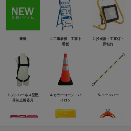
新着
1-工事看板 工事中
2-投光器・工事灯・
看板
回転灯
3-フルハーネス型墜
4-カラーコーン・パ
5-コーンバー
落制止用器具
イロン