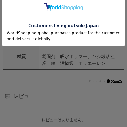
本体重量
個装重量
(約)980g
生産国
日本
セット内容
凝固剤入りアルミパック(約6g/個)30個
入りアルミパック×1袋、汚物袋×30袋
材質
凝固剤：吸水ポリマー、ヤシ殻活性
炭、銀 汚物袋：ポリエチレン
レビュー
レビューはありません。