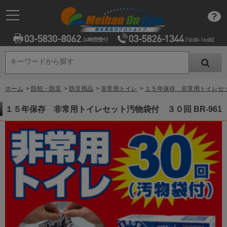
キーワードから探す
キーワードから探す
ホーム
>
防犯・防災
>
防災用品
>
非常用トイレ
>
１５年保存 非常用トイレセット
１５年保存 非常用トイレセット汚物袋付 ３０回 BR-961