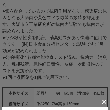
た！
●銀を配合しているので抗菌作用があり、感染症の原
因となる大腸菌や黄色ブドウ球菌の繁殖を抑えま
す。大阪市立工業研究所の抗菌力試験でも抗菌力が
認められました。
●ヤシ殻活性炭を配合。消臭効果があり快適に使用で
きます。 (財)日本食品分析センターの試験でも消臭
効果が認められました。
●公的機関で各種性能検査テスト済み。抗菌力、消臭
力、焼却残渣、急性経口毒性、皮膚一次刺激性のテ
ストを実施済みです。
●1回に凝固剤を1個ご使用下さい。
本体サイズ
凝固剤：（約）6g/個 汚物袋：45L/枚
個装サイズ
(約)250×78×高さ150mm