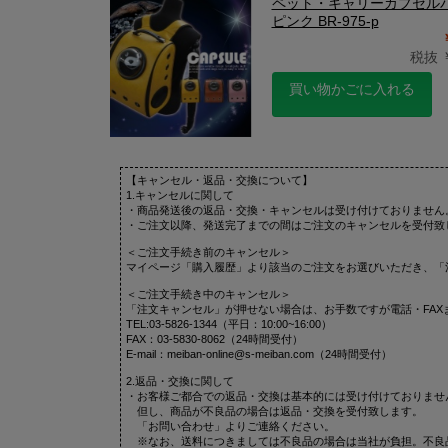
ペット・キャリーカプセル
ピンク BR-975-p
税抜 ￥
買い物かごに入れる
【キャンセル・返品・交換について】
1.キャンセルに関して
・商品発送後の返品・交換・キャンセルは受け付けておりません
・ご注文以降、発送完了までの間はご注文のキャンセルを受付致
＜ご注文手続き前のキャンセル＞
マイページ「購入履歴」より該当のご注文をお選びいただき、「
＜ご注文手続き中のキャンセル＞
「注文キャンセル」が押せない場合は、お手数ですが電話・FAX
TEL:03-5826-1344（平日：10:00~16:00）
FAX：03-5830-8062（24時間受付）
E-mail：meiban-online@s-meiban.com（24時間受付）
2.返品・交換に関して
・お客様ご都合での返品・交換は基本的には受け付けておりませ
但し、商品が不良品の場合は返品・交換を受付致します。
「お問い合わせ」よりご連絡ください。
※なお、送料につきましては不良品の場合は当社が負担。不良