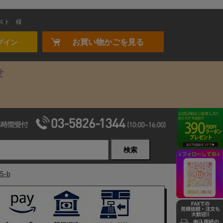
スト
様
お買い物かごを見る
グイン
せ
検索
-b