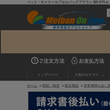
ペット・キャリーカプセルバッグブラウン BR-975-b
トップページ
人気のカテゴリ
ホーム
>
防犯・防災
>
防災用品
>
非常用持ち出し