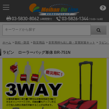
キーワードから探す
キーワードから探す
ホーム
>
防犯・防災
>
防災用品
>
非常用持ち出し袋・災害対策キット
>
ラビン 
ラビン ローラーバッグ単体 BR-751N