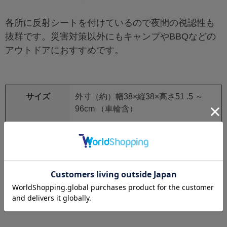
各所に反射シートを付けているので夜間の視認性も
抜群です。災害対策以外にもキャンプやBBQなどの
アウトドアにおすすめです。
サイズ
外寸（約）幅38×縦38×高さ51 .5 ～
96cm （車輪含）
材質
ポリエステル・PE・ステンレススチー
ル・PP・ポリエステル綿
レビュー