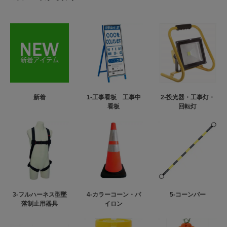
新着
1-工事看板 工事中
2-投光器・工事灯・
看板
回転灯
3-フルハーネス型墜
4-カラーコーン・パ
5-コーンバー
落制止用器具
イロン