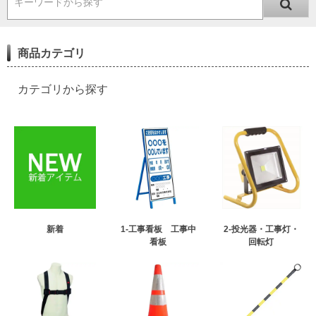
キーワードから探す
商品カテゴリ
カテゴリから探す
新着
1-工事看板 工事中
2-投光器・工事灯・
看板
回転灯