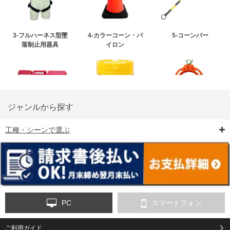
3-フルハーネス型墜
4-カラーコーン・パ
5-コーンバー
落制止用器具
イロン
ジャンルから探す
工種・シーンで選ぶ
6-矢印板/LED矢印板
7-クッションドラム
8-バリケード・フェ
ンス
PC
スマートフォン
ご利用ガイド