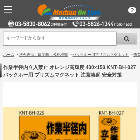
キーワードから探す
キーワードから探す
ホーム
>
法令表示・建災防・各種標識
>
バックホー用プリズムマグネット
>
作業
作業半径内立入禁止 オレンジ高輝度 400×150 KNT-BH-027
バックホー用 プリズムマグネット 注意喚起 安全対策