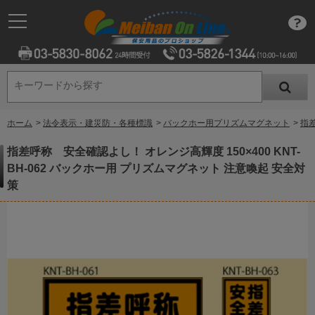
キーワードから探す
キーワードから探す
ホーム
>
法令表示・建災防・各種標識
>
バックホー用プリズムマグネット
>
指差
指差呼称 安全確認よし！ オレンジ高輝度 150×400 KNT-
BH-062 バックホー用 プリズムマグネット 注意喚起 安全対
策