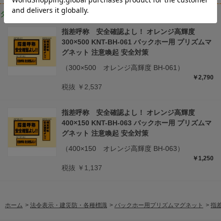
タイプ・サイズ違いはこちら
指差呼称 安全確認よし！ オレンジ高輝度
300×500 KNT-BH-061 バックホー用 プリズムマ
グネット 注意喚起 安全対策
（300×500 オレンジ高輝度 BH-061）
￥2,790
税抜 ￥2,537
指差呼称 安全確認よし！ オレンジ高輝度
400×150 KNT-BH-063 バックホー用 プリズムマ
グネット 注意喚起 安全対策
（400×150 オレンジ高輝度 BH-063）
￥1,250
税抜 ￥1,137
ホーム
>
法令表示・建災防・各種標識
>
バックホー用プリズムマグネット
>
指差