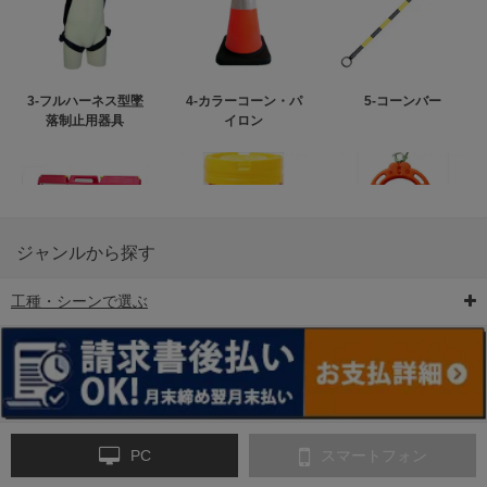
3-フルハーネス型墜
4-カラーコーン・パ
5-コーンバー
落制止用器具
イロン
ジャンルから探す
工種・シーンで選ぶ
6-矢印板/LED矢印板
7-クッションドラム
8-バリケード・フェ
ンス
PC
スマートフォン