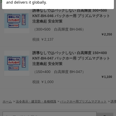
タイプ・サイズ違いはこちら
誘導なしではバックしない 白高輝度 300×500
KNT-BH-046 バックホー用 プリズムマグネット
注意喚起 安全対策
（300×500 白高輝度 BH-046）
￥2,350
税抜 ￥2,137
誘導なしではバックしない 白高輝度 150×400
KNT-BH-047 バックホー用 プリズムマグネット
注意喚起 安全対策
（150×400 白高輝度 BH-047）
￥1,100
税抜 ￥1,000
ホーム
>
法令表示・建災防・各種標識
>
バックホー用プリズムマグネット
>
誘導