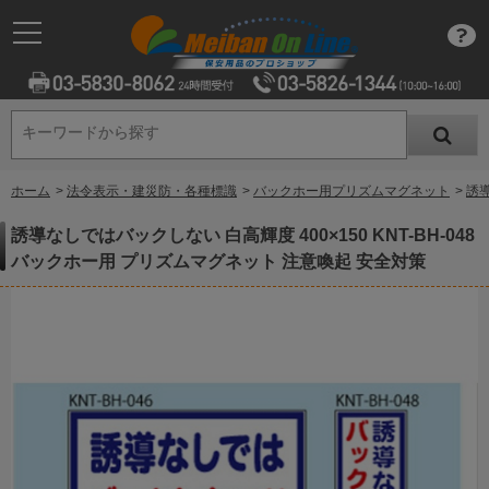
キーワードから探す
キーワードから探す
ホーム
>
法令表示・建災防・各種標識
>
バックホー用プリズムマグネット
>
誘導
誘導なしではバックしない 白高輝度 400×150 KNT-BH-048
バックホー用 プリズムマグネット 注意喚起 安全対策