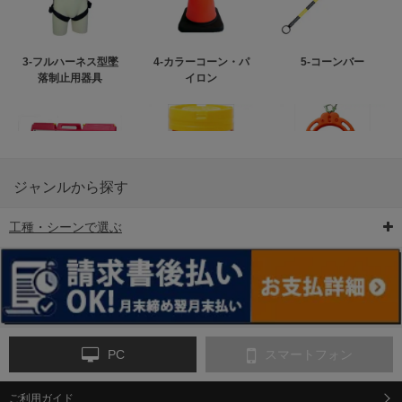
3-フルハーネス型墜
4-カラーコーン・パ
5-コーンバー
落制止用器具
イロン
ジャンルから探す
工種・シーンで選ぶ
6-矢印板/LED矢印板
7-クッションドラム
8-バリケード・フェ
ンス
PC
スマートフォン
ご利用ガイド