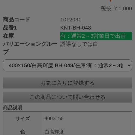
税抜 ￥1,000
商品コード
1012031
品番1
KNT-BH-048
在庫
有：通常2～3営業日で出荷
バリエーショングルー
誘導なしでは白
プ
お気に入りに登録する
この商品について問い合わせる
商品説明
サイズ
400×150
色
白高輝度