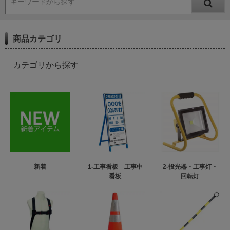
キーワードから探す
商品カテゴリ
カテゴリから探す
新着
1-工事看板 工事中
2-投光器・工事灯・
看板
回転灯