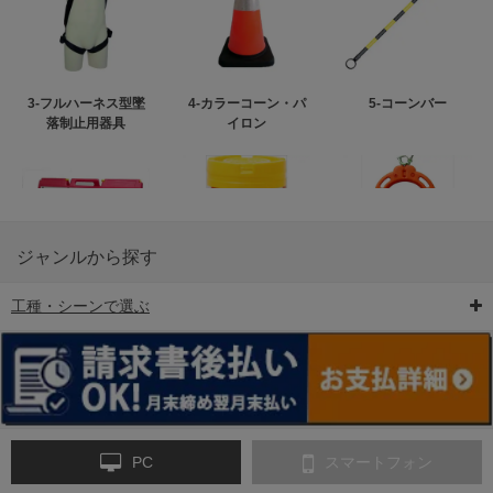
3-フルハーネス型墜
4-カラーコーン・パ
5-コーンバー
落制止用器具
イロン
ジャンルから探す
工種・シーンで選ぶ
6-矢印板/LED矢印板
7-クッションドラム
8-バリケード・フェ
ンス
PC
スマートフォン