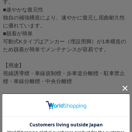
す。
■速やかな復元性
独自の補強構造により、速やかに復元し屈曲耐久性
に優れています。
■脱着が簡単
可動式Kタイプはアンカー（埋設用脚）が1本構造の
ため脱着が簡単でメンテナンスが容易です。
【用途】
視線誘導標・車線規制標・歩車道分離標・駐車禁止
標・車線分離標・中央分離標
カラー
オレンジ、緑、ダークブラウン
設置タイプ・台
K型 汎用タイプ φ200
座タイプ
高さ
H650mm