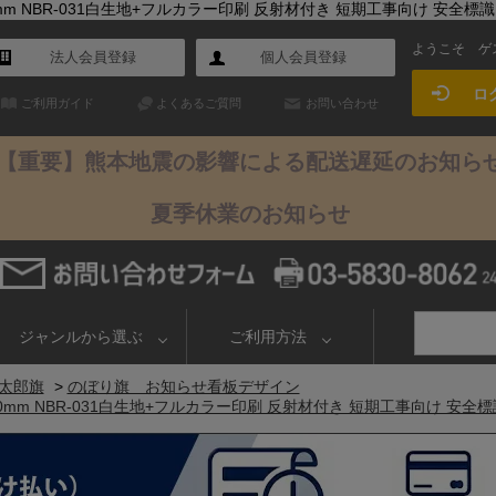
mm NBR-031白生地+フルカラー印刷 反射材付き 短期工事向け 安全標識
ようこそ
ゲ
法人会員登録
個人会員登録
ロ
ご利用ガイド
よくあるご質問
お問い合わせ
【重要】熊本地震の影響による配送遅延のお知ら
夏季休業のお知らせ
ジャンルから選ぶ
ご利用方法
太郎旗
>
のぼり旗 お知らせ看板デザイン
0mm NBR-031白生地+フルカラー印刷 反射材付き 短期工事向け 安全標