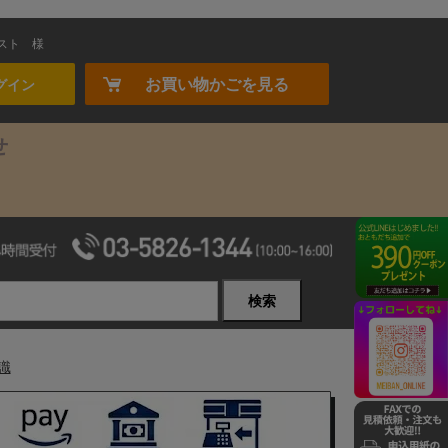
スト
様
お買い物かごを見る
グイン
せ
検索
識