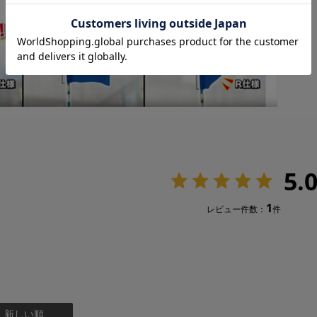
5.
1
レビュー件数：
件
：新しい順