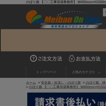
のぼり旗 【〇〇工事現場事務所】 W450mm×H1500
トップページ
人気のカテゴリ
ホーム
>
安全旗・吹流し・のぼり旗
>
のぼり旗 桃
>
のぼり旗 【〇〇工事現場事務所】 W450mm×H150