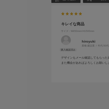
キレイな商品
サイズ：W450mm×H1500mm
hiroyuki
業種:
建設業
年代:
50代
デザインもメール確認してもらった
また機会があればよろしくお願いし