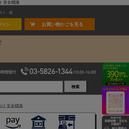
け 安全標識
スト
様
お買い物かごを見る
グイン
せ
検索
向け 安全標識