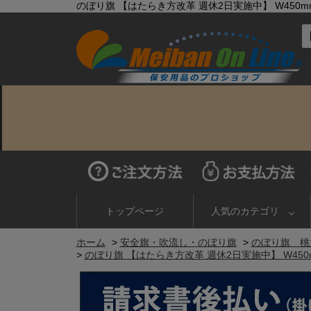
のぼり旗 【はたらき方改革 週休2日実施中】 W450mm
トップページ
人気のカテゴリ
ホーム
>
安全旗・吹流し・のぼり旗
>
のぼり旗 桃
>
のぼり旗 【はたらき方改革 週休2日実施中】 W450m