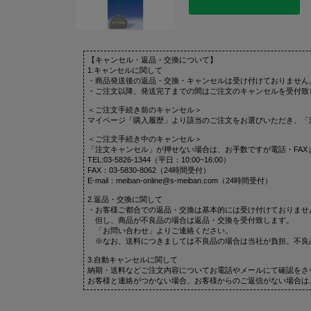
【キャンセル・返品・交換について】
1.キャンセルに関して
・商品発送後の返品・交換・キャンセルは受け付けておりません
・ご注文以降、発送完了までの間はご注文のキャンセルを受付致
＜ご注文手続き前のキャンセル＞
マイページ「購入履歴」より該当のご注文をお選びいただき、「
＜ご注文手続き中のキャンセル＞
「注文キャンセル」が押せない場合は、お手数ですが電話・FAX
TEL:03-5826-1344（平日：10:00~16:00）
FAX：03-5830-8062（24時間受付）
E-mail：meiban-online@s-meiban.com（24時間受付）
2.返品・交換に関して
・お客様ご都合での返品・交換は基本的には受け付けておりませ
但し、商品が不良品の場合は返品・交換を受付致します。
「お問い合わせ」よりご連絡ください。
※なお、送料につきましては不良品の場合は当社が負担。不良
3.自動キャンセルに関して
納期・送料などご注文内容についてお電話やメールにて確認をさ
お客様と連絡がつかない場合、お客様からのご返信がない場合は