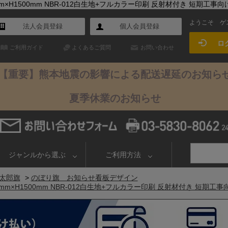
×H1500mm NBR-012白生地+フルカラー印刷 反射材付き 短期工事向
ようこそ
ゲ
法人会員登録
個人会員登録
ロ
ご利用ガイド
よくあるご質問
お問い合わせ
【重要】熊本地震の影響による配送遅延のお知ら
夏季休業のお知らせ
ジャンルから選ぶ
ご利用方法
太郎旗
>
のぼり旗 お知らせ看板デザイン
m×H1500mm NBR-012白生地+フルカラー印刷 反射材付き 短期工事