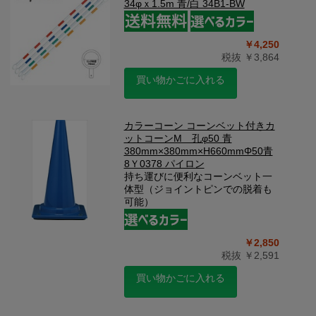
34φｘ1.5m 青/白 34B1-BW
￥4,250
税抜 ￥3,864
買い物かごに入れる
カラーコーン コーンベット付きカ
ットコーンM 孔φ50 青
380mm×380mm×H660mmΦ50青
8Ｙ0378 パイロン
持ち運びに便利なコーンベット一
体型（ジョイントピンでの脱着も
可能）
￥2,850
税抜 ￥2,591
買い物かごに入れる