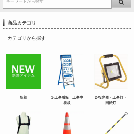
キーワードから探す
商品カテゴリ
カテゴリから探す
新着
1-工事看板 工事中
2-投光器・工事灯・
看板
回転灯