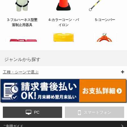
3-フルハーネス型墜
4-カラーコーン・パ
5-コーンバー
落制止用器具
イロン
ジャンルから探す
工種・シーンで選ぶ
6-矢印板/LED矢印板
7-クッションドラム
8-バリケード・フェ
ンス
PC
スマートフォン
ご利用ガイド