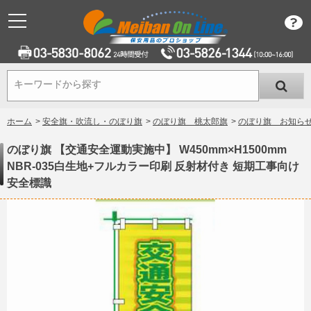
キーワードから探す
キーワードから探す
ホーム
>
安全旗・吹流し・のぼり旗
>
のぼり旗 桃太郎旗
>
のぼり旗 お知ら
のぼり旗 【交通安全運動実施中】 W450mm×H1500mm
NBR-035白生地+フルカラー印刷 反射材付き 短期工事向け
安全標識