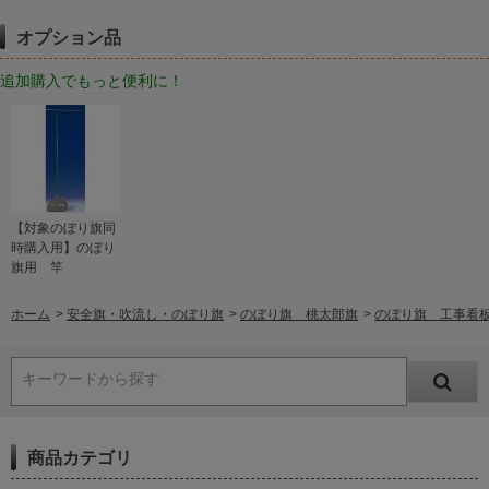
オプション品
追加購入でもっと便利に！
【対象のぼり旗同
時購入用】のぼり
旗用 竿
ホーム
>
安全旗・吹流し・のぼり旗
>
のぼり旗 桃太郎旗
>
のぼり旗 工事看
キーワードから探す
商品カテゴリ