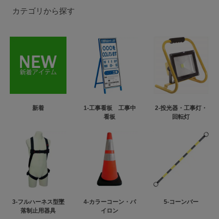
カテゴリから探す
新着
1-工事看板 工事中
2-投光器・工事灯・
看板
回転灯
3-フルハーネス型墜
4-カラーコーン・パ
5-コーンバー
落制止用器具
イロン