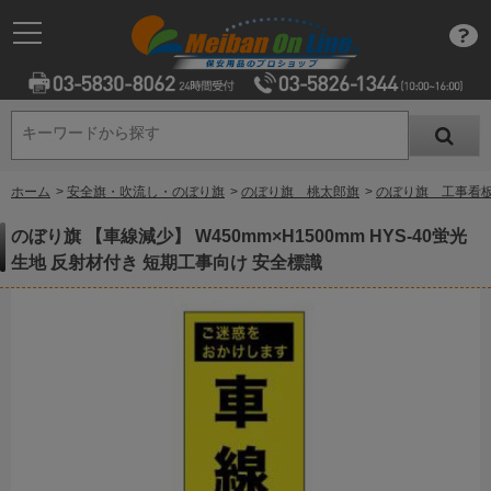
キーワードから探す
キーワードから探す
ホーム
>
安全旗・吹流し・のぼり旗
>
のぼり旗 桃太郎旗
>
のぼり旗 工事看
のぼり旗 【車線減少】 W450mm×H1500mm HYS-40蛍光
生地 反射材付き 短期工事向け 安全標識