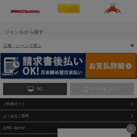
ジャンルから探す
工種・シーンで選ぶ
6-矢印板/LED矢印板
7-クッションドラム
8-バリケード・フェ
ンス
PC
スマートフォン
ご利用ガイド
9-点字マット・タイ
10-樹脂製敷板・養生
11-段差解消マット/
ヤストッパー
用ゴムマット
スロープ
よくあるご質問
お問い合わせ