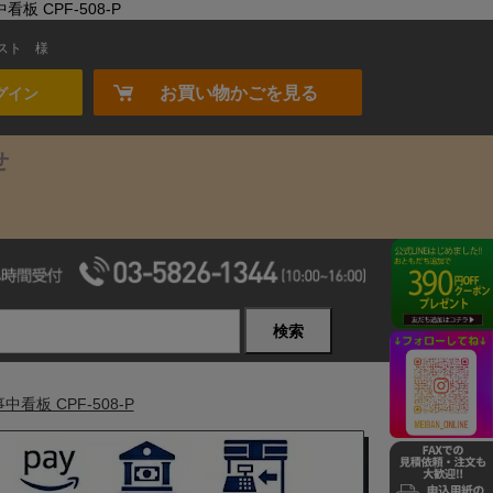
 CPF-508-P
スト
様
お買い物かごを見る
グイン
せ
検索
板 CPF-508-P