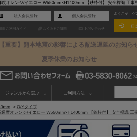
ンジ/イエロー W550mm×H1400mm 【鉄枠付】 安全標識 工事中看板
ようこそ
ゲ
法人会員登録
個人会員登録
ロ
ご利用ガイド
よくあるご質問
お問い合わせ
【重要】熊本地震の影響による配送遅延のお知ら
夏季休業のお知らせ
ジャンルから選ぶ
ご利用方法
50mm
>
O/Yタイプ
レンジ/イエロー W550mm×H1400mm 【鉄枠付】 安全標識 工事中看