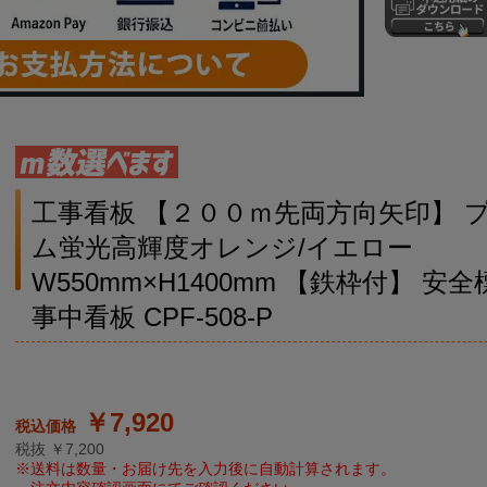
工事看板 【２００ｍ先両方向矢印】 
ム蛍光高輝度オレンジ/イエロー
W550mm×H1400mm 【鉄枠付】 安全
事中看板 CPF-508-P
￥7,920
税抜 ￥7,200