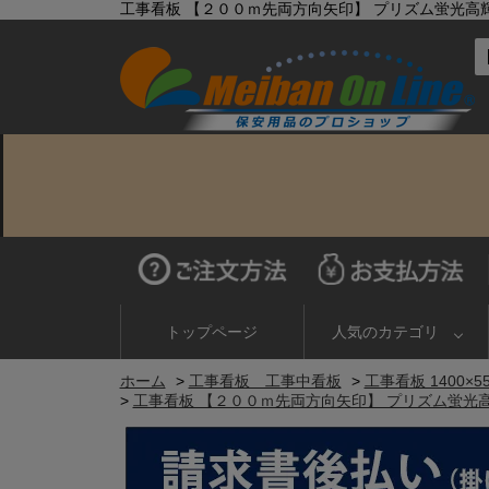
工事看板 【２００ｍ先両方向矢印】 プリズム蛍光高輝度オレ
トップページ
人気のカテゴリ
ホーム
>
工事看板 工事中看板
>
工事看板 1400×5
>
工事看板 【２００ｍ先両方向矢印】 プリズム蛍光高輝度オ