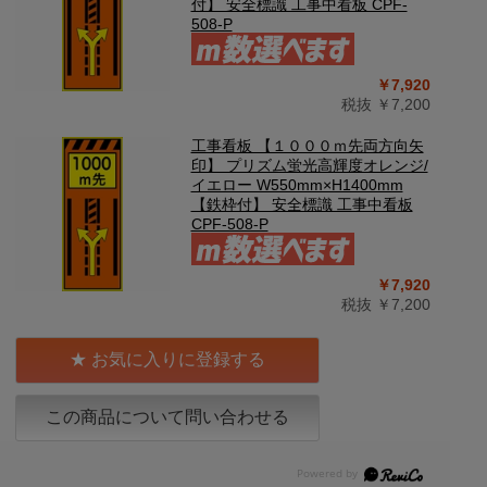
付】 安全標識 工事中看板 CPF-
508-P
￥7,920
税抜 ￥7,200
工事看板 【１０００ｍ先両方向矢
印】 プリズム蛍光高輝度オレンジ/
イエロー W550mm×H1400mm
【鉄枠付】 安全標識 工事中看板
CPF-508-P
￥7,920
税抜 ￥7,200
お気に入りに登録する
この商品について問い合わせる