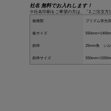
社名 無料でお入れします！
※社名印刷をご希望の方は、「2.ご注文
板種類
プリズム蛍光高
板サイズ
550mm×1400
鉄枠
25mm角 シ
鉄枠サイズ
550mm×1550