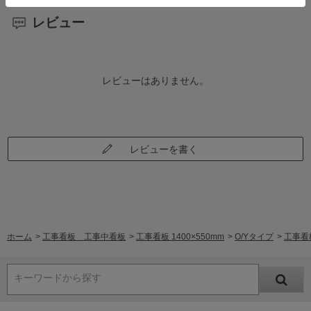
レビュー
レビューはありません。
レビューを書く
ホーム
>
工事看板 工事中看板
>
工事看板 1400×550mm
>
O/Yタイプ
>
工事看
キーワードから探す