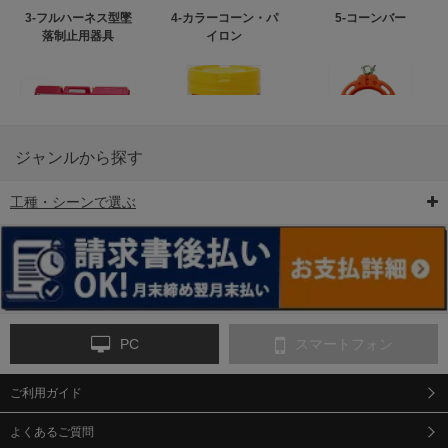
3-フルハーネス型墜
4-カラーコーン・パ
5-コーンバー
落制止用器具
イロン
ジャンルから探す
工種・シーンで選ぶ
6-矢印板/LED矢印板
7-クッションドラム
8-バリケード・フェ
ンス
PC
スマートフォン
ご利用ガイド
9-点字マット・タイ
10-樹脂製敷板・養生
11-段差解消マット/
ヤストッパー
用ゴムマット
スロープ
よくあるご質問