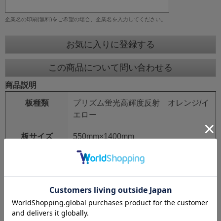
企業名の印刷(無料)をご希望の場合、企業名を入力してください。
お気に入りに登録する
この商品について問い合わせる
商品説明
板種類
プリズム蛍光高輝度反射 オレンジ/イ
エロー
板サイズ
550mm×1400mm
鉄枠
25mm角 シルバーアロイ
鉄枠サイズ
550mm×1550mm