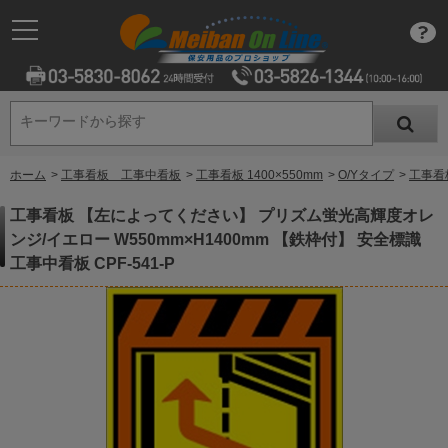
キーワードから探す
キーワードから探す
ホーム
>
工事看板 工事中看板
>
工事看板 1400×550mm
>
O/Yタイプ
>
工事看
工事看板 【左によってください】 プリズム蛍光高輝度オレ
ンジ/イエロー W550mm×H1400mm 【鉄枠付】 安全標識
工事中看板 CPF-541-P