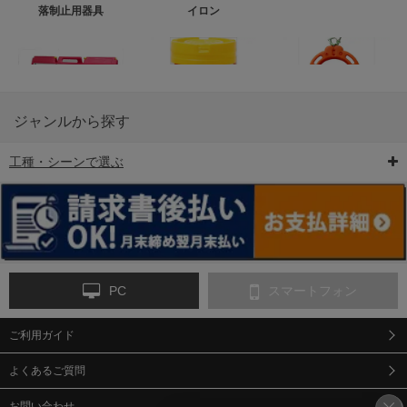
落制止用器具
イロン
ジャンルから探す
工種・シーンで選ぶ
6-矢印板/LED矢印板
7-クッションドラム
8-バリケード・フェ
ンス
PC
スマートフォン
ご利用ガイド
9-点字マット・タイ
10-樹脂製敷板・養生
11-段差解消マット/
ヤストッパー
用ゴムマット
スロープ
よくあるご質問
お問い合わせ