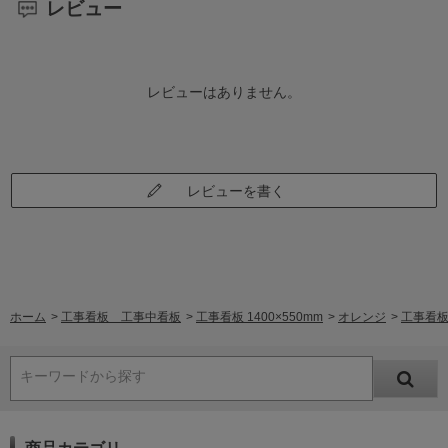
レビュー
レビューはありません。
レビューを書く
ホーム
>
工事看板 工事中看板
>
工事看板 1400×550mm
>
オレンジ
>
工事看板
キーワードから探す