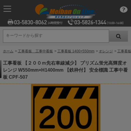
キーワードから探す
キーワードから探す
ホーム
>
工事看板 工事中看板
>
工事看板 1400×550mm
>
オレンジ
>
工事看板
工事看板 【２００ｍ先右車線減少】 プリズム蛍光高輝度オ
レンジ W550mm×H1400mm 【鉄枠付】 安全標識 工事中看
板 CPF-507