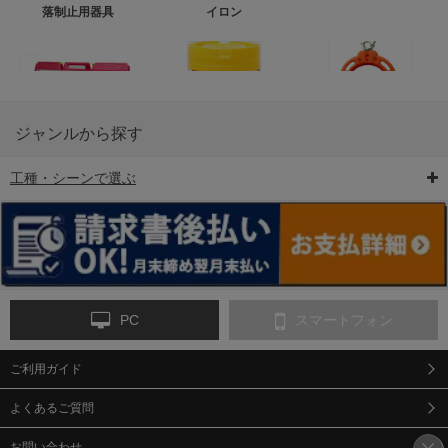
落制止用器具
イロン
ジャンルから探す
工種・シーンで選ぶ
6-矢印板/LED矢印板
7-クッションドラム
8-バリケード・フェ
ンス
PC
スマートフォン
ご利用ガイド
9-点字マット・タイ
10-樹脂製敷板・養生
11-段差解消マット/
ヤストッパー
用ゴムマット
スロープ
よくあるご質問
お問い合わせ