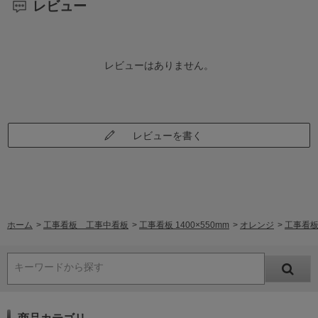
レビュー
レビューはありません。
レビューを書く
ホーム
>
工事看板 工事中看板
>
工事看板 1400×550mm
>
オレンジ
>
工事看板
キーワードから探す