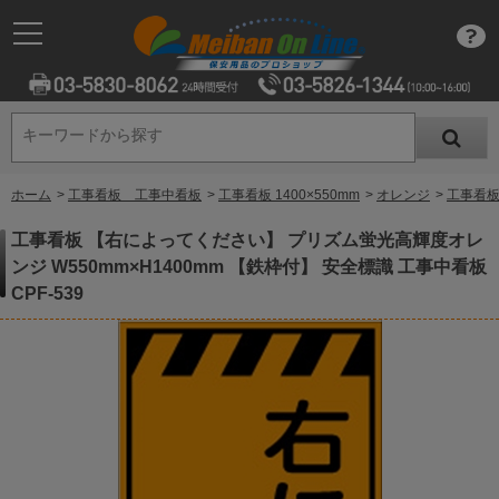
キーワードから探す
キーワードから探す
ホーム
>
工事看板 工事中看板
>
工事看板 1400×550mm
>
オレンジ
>
工事看板
工事看板 【右によってください】 プリズム蛍光高輝度オレ
ンジ W550mm×H1400mm 【鉄枠付】 安全標識 工事中看板
CPF-539