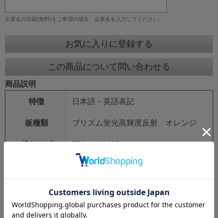
企業名の印刷(無料)をご希望の場合、企業名を入力してください。
お気に入りに登録する
この商品について問い合わせる
商品説明
特徴
日本語・英語表記
板種類
プリズム蛍光高輝度反射 オレンジ
板サイズ
550mm×1400mm
鉄枠
25mm角 シルバーアロイ
鉄枠サイズ
550mm×1550mm