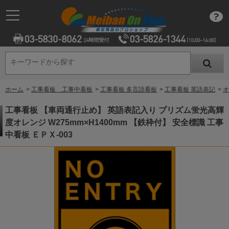
キーワードから探す
キーワードから探す
ホーム
>
工事看板 工事中看板
>
工事看板 多言語看板
>
工事看板 英語表記
>
オ
工事看板 【車両通行止め】 英語表記入り プリズム蛍光高輝
度オレンジ W275mm×H1400mm 【鉄枠付】 安全標識 工事
中看板 ＥＰＸ-003