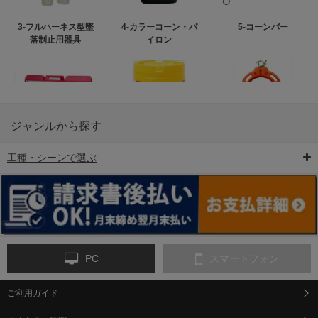
3-フルハーネス型墜
4-カラーコーン・パ
5-コーンバー
落制止用器具
イロン
ジャンルから探す
工種・シーンで選ぶ
6-矢印板/LED矢印板
7-クッションドラム
8-バリケード・フェ
ンス
PC
スマートフォン
ご利用ガイド
9-点字マット・タイ
10-樹脂製敷板・養生
11-段差解消マット/
ヤストッパー
用ゴムマット
スロープ