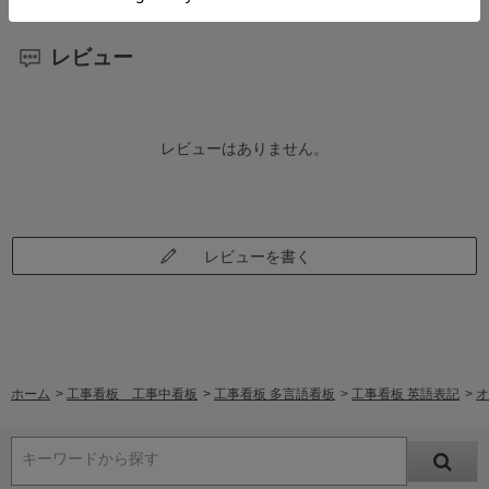
レビュー
レビューはありません。
レビューを書く
ホーム
>
工事看板 工事中看板
>
工事看板 多言語看板
>
工事看板 英語表記
>
オ
キーワードから探す