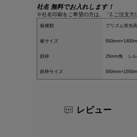
社名 無料でお入れします！
※社名印刷をご希望の方は、「2.ご注文
板種類
プリズム蛍光高
板サイズ
550mm×1400
鉄枠
25mm角 シ
鉄枠サイズ
550mm×1550
レビュー