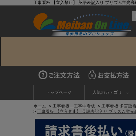
工事看板 【立入禁止】 英語表記入り プリズム蛍光高輝度オ
トップページ
人気のカテゴリ
ホーム
>
工事看板 工事中看板
>
工事看板 多言語
>
工事看板 【立入禁止】 英語表記入り プリズム蛍光高輝