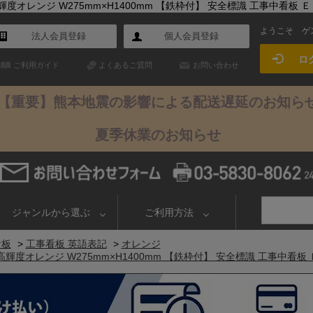
レンジ W275mm×H1400mm 【鉄枠付】 安全標識 工事中看板 ＥＰ
ようこそ
ゲ
法人会員登録
個人会員登録
ロ
ご利用ガイド
よくあるご質問
お問い合わせ
【重要】熊本地震の影響による配送遅延のお知ら
夏季休業のお知らせ
ジャンルから選ぶ
ご利用方法
看板
>
工事看板 英語表記
>
オレンジ
度オレンジ W275mm×H1400mm 【鉄枠付】 安全標識 工事中看板 Ｅ