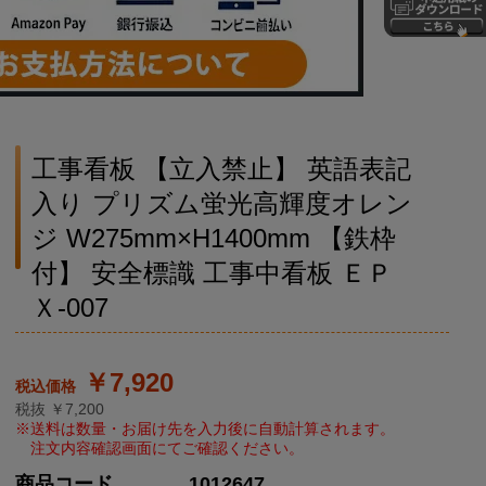
工事看板 【立入禁止】 英語表記
入り プリズム蛍光高輝度オレン
ジ W275mm×H1400mm 【鉄枠
付】 安全標識 工事中看板 ＥＰ
Ｘ-007
￥7,920
税抜 ￥7,200
商品コード
1012647