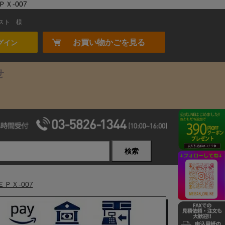
Ｘ-007
スト
様
お買い物かごを見る
グイン
せ
検索
ＰＸ-007