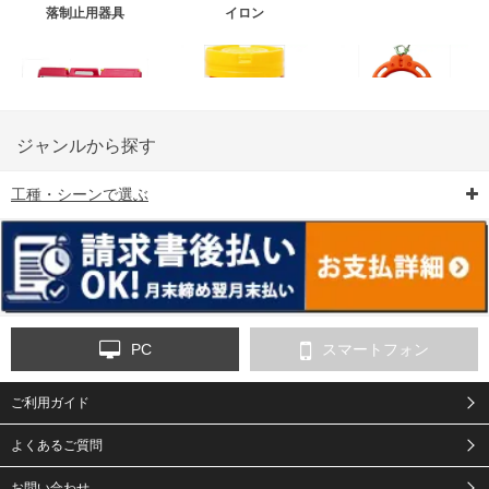
落制止用器具
イロン
ジャンルから探す
工種・シーンで選ぶ
6-矢印板/LED矢印板
7-クッションドラム
8-バリケード・フェ
ンス
PC
スマートフォン
ご利用ガイド
9-点字マット・タイ
10-樹脂製敷板・養生
11-段差解消マット/
ヤストッパー
用ゴムマット
スロープ
よくあるご質問
お問い合わせ