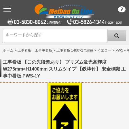
キーワードから探す
キーワードから探す
ホーム
>
工事看板 工事中看板
>
工事看板 1400×275mm
>
イエロー
>
PWS～
工事看板 【この先段差あり】 プリズム蛍光高輝度
W275mm×H1400mm スリムタイプ 【鉄枠付】 安全標識 工
事中看板 PWS-1Y