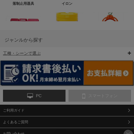
落制止用器具
イロン
ジャンルから探す
工種・シーンで選ぶ
6-矢印板/LED矢印板
7-クッションドラム
8-バリケード・フェ
ンス
PC
スマートフォン
ご利用ガイド
9-点字マット・タイ
10-樹脂製敷板・養生
11-段差解消マット/
ヤストッパー
用ゴムマット
スロープ
よくあるご質問
お問い合わせ