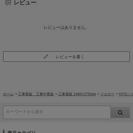
レビュー
レビューはありません。
レビューを書く
ホーム
>
工事看板 工事中看板
>
工事看板 1400×275mm
>
イエロー
>
HYSシ
キーワードから探す