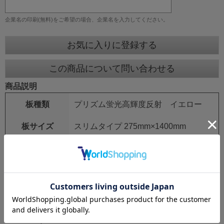
企業名の印刷(無料)をご希望の場合、企業名を入力してください。
お気に入りに登録する
この商品について問い合わせる
商品説明
板種類
プリズム蛍光高輝度反射 イエロー
板サイズ
スリムタイプ 275mm×1400mm
鉄枠
25mm角 シルバーアロイ
鉄枠サイズ
275mm×1550mm