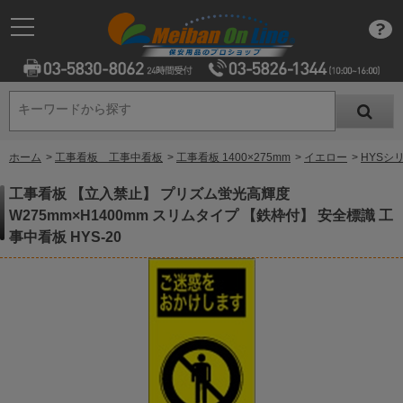
キーワードから探す
キーワードから探す
ホーム
>
工事看板 工事中看板
>
工事看板 1400×275mm
>
イエロー
>
HYSシ
工事看板 【立入禁止】 プリズム蛍光高輝度
W275mm×H1400mm スリムタイプ 【鉄枠付】 安全標識 工
事中看板 HYS-20