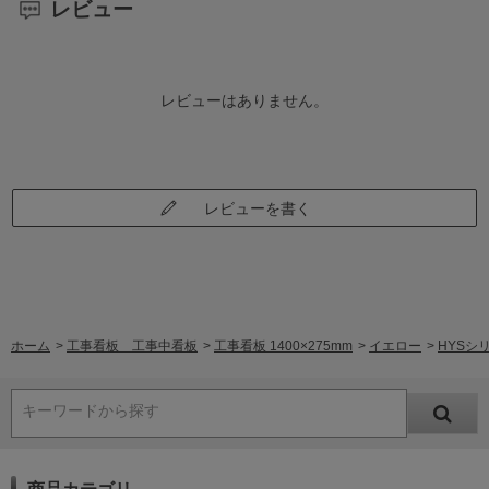
レビュー
レビューはありません。
レビューを書く
ホーム
>
工事看板 工事中看板
>
工事看板 1400×275mm
>
イエロー
>
HYSシ
キーワードから探す