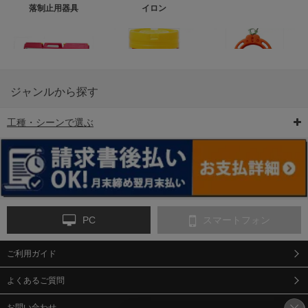
落制止用器具
イロン
ジャンルから探す
工種・シーンで選ぶ
6-矢印板/LED矢印板
7-クッションドラム
8-バリケード・フェ
ンス
PC
スマートフォン
ご利用ガイド
9-点字マット・タイ
10-樹脂製敷板・養生
11-段差解消マット/
ヤストッパー
用ゴムマット
スロープ
よくあるご質問
お問い合わせ