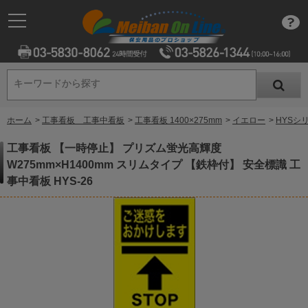
キーワードから探す
キーワードから探す
ホーム
>
工事看板 工事中看板
>
工事看板 1400×275mm
>
イエロー
>
HYSシ
工事看板 【一時停止】 プリズム蛍光高輝度
W275mm×H1400mm スリムタイプ 【鉄枠付】 安全標識 工
事中看板 HYS-26