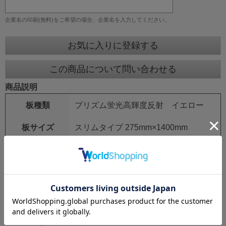
企業名の印刷(無料)をご希望の場合、企業名を入力してください。
お気に入りに登録する
この商品について問い合わせる
商品説明
板種類
プリズム蛍光高輝度反射 イエロー
板サイズ
スリムタイプ 275mm×1400mm
鉄枠
25mm角 シルバーアロイ
鉄枠サイズ
275mm×1550mm