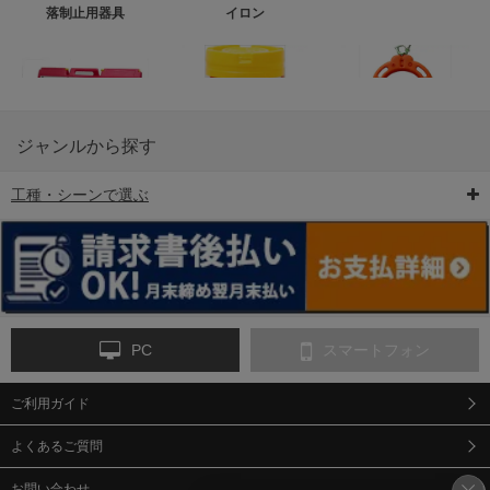
落制止用器具
イロン
ジャンルから探す
工種・シーンで選ぶ
6-矢印板/LED矢印板
7-クッションドラム
8-バリケード・フェ
ンス
PC
スマートフォン
ご利用ガイド
9-点字マット・タイ
10-樹脂製敷板・養生
11-段差解消マット/
ヤストッパー
用ゴムマット
スロープ
よくあるご質問
お問い合わせ