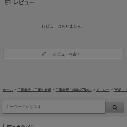
レビュー
レビューはありません。
レビューを書く
ホーム
>
工事看板 工事中看板
>
工事看板 1400×275mm
>
イエロー
>
PWS～
キーワードから探す