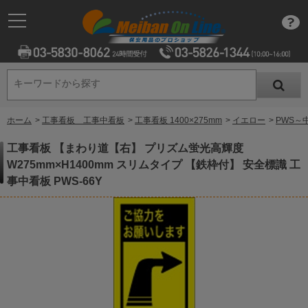
キーワードから探す
キーワードから探す
ホーム
>
工事看板 工事中看板
>
工事看板 1400×275mm
>
イエロー
>
PWS～
工事看板 【まわり道【右】 プリズム蛍光高輝度
W275mm×H1400mm スリムタイプ 【鉄枠付】 安全標識 工
事中看板 PWS-66Y