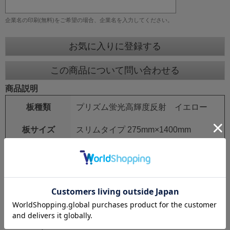
企業名の印刷(無料)をご希望の場合、企業名を入力してください。
お気に入りに登録する
この商品について問い合わせる
商品説明
板種類
プリズム蛍光高輝度反射 イエロー
板サイズ
スリムタイプ 275mm×1400mm
鉄枠
25mm角 シルバーアロイ
鉄枠サイズ
275mm×1550mm