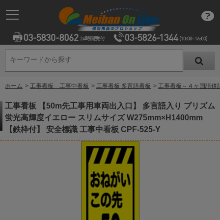
キーワードから探す
キーワードから探す
ホーム
>
工事看板 工事中看板
>
工事看板 多言語看板
>
工事看板～４ヶ国語併
工事看板 【50m先工事用車両出入口】 多言語入り プリズム
蛍光高輝度イエロー スリムサイズ W275mm×H1400mm
【鉄枠付】 安全標識 工事中看板 CPF-525-Y