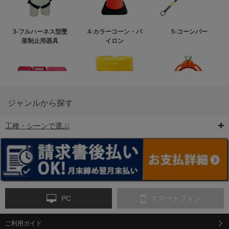
3-フルハーネス型墜
4-カラーコーン・パ
5-コーンバー
落制止用器具
イロン
ジャンルから探す
工種・シーンで選ぶ
6-矢印板/LED矢印板
7-クッションドラム
8-バリケード・フェ
ンス
PC
スマートフォン
ご利用ガイド
9-点字マット・タイ
10-樹脂製敷板・養生
11-段差解消マット/