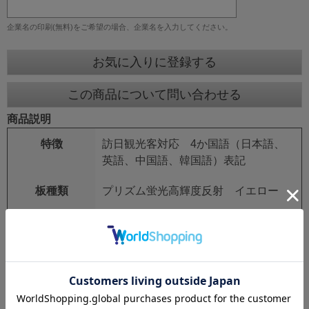
企業名の印刷(無料)をご希望の場合、企業名を入力してください。
お気に入りに登録する
この商品について問い合わせる
商品説明
特徴
訪日観光客対応 4か国語（日本語、
英語、中国語、韓国語）表記
板種類
プリズム蛍光高輝度反射 イエロー
板サイズ
スリムタイプ 275mm×1400mm
鉄枠
25mm角 シルバーアロイ
鉄枠サイズ
280mm×1550mm