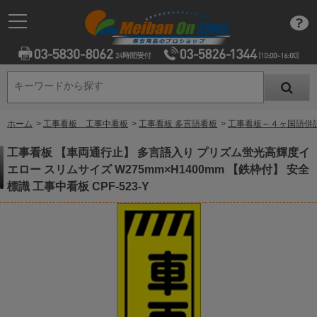
キーワードから探す
キーワードから探す
ホーム
>
工事看板 工事中看板
>
工事看板 多言語看板
>
工事看板～４ヶ国語併
工事看板 【車両通行止】 多言語入り プリズム蛍光高輝度イ
エロー スリムサイズ W275mm×H1400mm 【鉄枠付】 安全
標識 工事中看板 CPF-523-Y