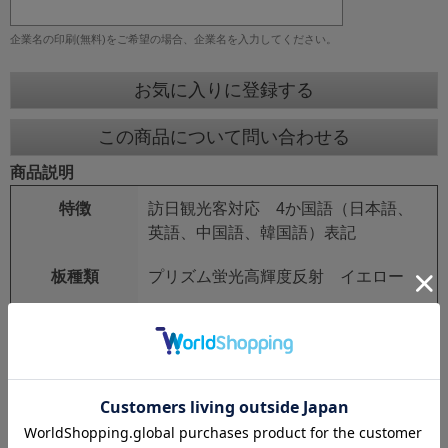
企業名の印刷(無料)をご希望の場合、企業名を入力してください。
お気に入りに登録する
この商品について問い合わせる
商品説明
特徴
訪日観光客対応 4か国語（日本語、
英語、中国語、韓国語）表記
板種類
プリズム蛍光高輝度反射 イエロー
板サイズ
スリムタイプ 275mm×1400mm
鉄枠
25mm角 シルバーアロイ
鉄枠サイズ
280mm×1550mm