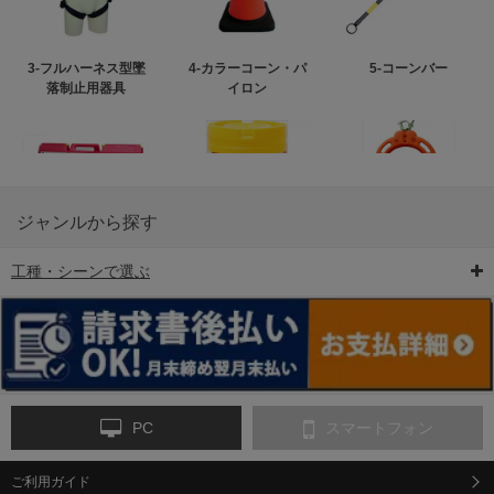
3-フルハーネス型墜
4-カラーコーン・パ
5-コーンバー
落制止用器具
イロン
ジャンルから探す
工種・シーンで選ぶ
6-矢印板/LED矢印板
7-クッションドラム
8-バリケード・フェ
ンス
PC
スマートフォン
ご利用ガイド
9-点字マット・タイ
10-樹脂製敷板・養生
11-段差解消マット/