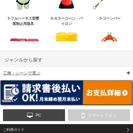
3-フルハーネス型墜
4-カラーコーン・パ
5-コーンバー
落制止用器具
イロン
ジャンルから探す
工種・シーンで選ぶ
6-矢印板/LED矢印板
7-クッションドラム
8-バリケード・フェ
ンス
PC
スマートフォン
ご利用ガイド
9-点字マット・タイ
10-樹脂製敷板・養生
11-段差解消マット/