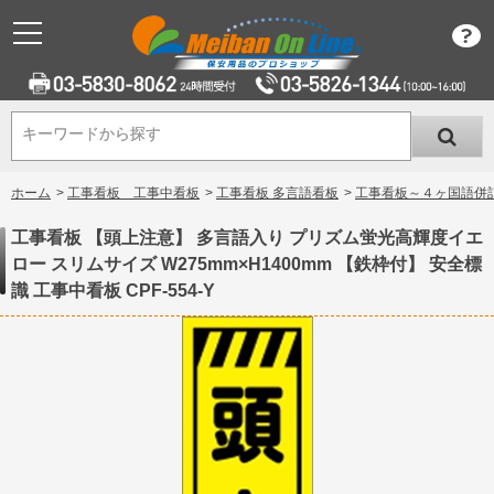
キーワードから探す
キーワードから探す
ホーム
>
工事看板 工事中看板
>
工事看板 多言語看板
>
工事看板～４ヶ国語併
工事看板 【頭上注意】 多言語入り プリズム蛍光高輝度イエ
ロー スリムサイズ W275mm×H1400mm 【鉄枠付】 安全標
識 工事中看板 CPF-554-Y