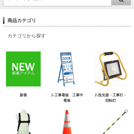
商品カテゴリ
カテゴリから探す
新着
1-工事看板 工事中
2-投光器・工事灯・
看板
回転灯