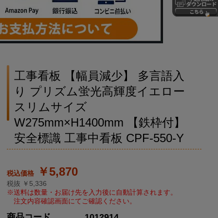
工事看板 【幅員減少】 多言語入
り プリズム蛍光高輝度イエロー
スリムサイズ
W275mm×H1400mm 【鉄枠付】
安全標識 工事中看板 CPF-550-Y
￥5,870
税抜 ￥5,336
商品コード
1012914