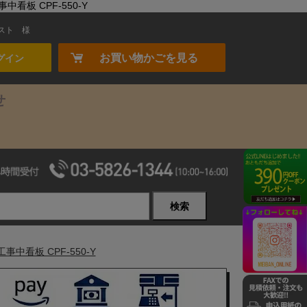
看板 CPF-550-Y
スト
様
お買い物かごを見る
グイン
せ
検索
中看板 CPF-550-Y