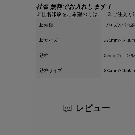
社名 無料でお入れします！
※社名印刷をご希望の方は、「2.ご注文
板種類
プリズム蛍光高
板サイズ
275mm×1400
鉄枠
25mm角 シ
鉄枠サイズ
280mm×1550
レビュー