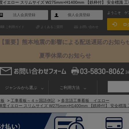
ロー スリムサイズ W275mm×H1400mm 【鉄枠付】 安全標識 工事中
ようこそ
ゲ
法人会員登録
個人会員登録
ロ
ご利用ガイド
よくあるご質問
お問い合わせ
【重要】熊本地震の影響による配送遅延のお知ら
夏季休業のお知らせ
ジャンルから選ぶ
ご利用方法
看板
>
工事看板～４ヶ国語併記
>
多言語工事看板 イエロー
エロー スリムサイズ W275mm×H1400mm 【鉄枠付】 安全標識 工事