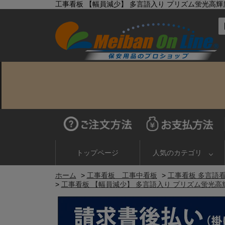
工事看板 【幅員減少】 多言語入り プリズム蛍光高輝度イエ
トップページ
人気のカテゴリ
ホーム
>
工事看板 工事中看板
>
工事看板 多言語
>
工事看板 【幅員減少】 多言語入り プリズム蛍光高輝度イ