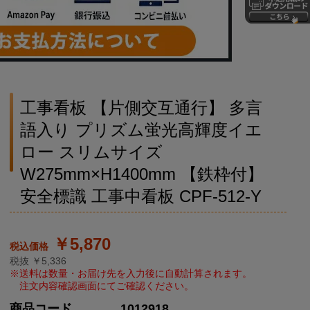
工事看板 【片側交互通行】 多言
語入り プリズム蛍光高輝度イエ
ロー スリムサイズ
W275mm×H1400mm 【鉄枠付】
安全標識 工事中看板 CPF-512-Y
￥5,870
税抜 ￥5,336
商品コード
1012918