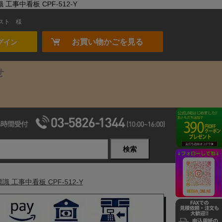
事中看板 CPF-512-Y
スト
様
お買い物かごを見る
グイン
せ
検索
工事中看板 CPF-512-Y