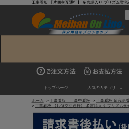
工事看板 【片側交互通行】 多言語入り プリズム蛍光高輝度
トップページ
人気のカテゴリ
ホーム
>
工事看板 工事中看板
>
工事看板 多言語
>
工事看板 【片側交互通行】 多言語入り プリズム蛍光高輝