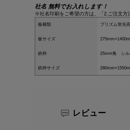
社名 無料でお入れします！
※社名印刷をご希望の方は、「2.ご注文
板種類
プリズム蛍光高
板サイズ
275mm×1400
鉄枠
25mm角 シ
鉄枠サイズ
280mm×1550
レビュー