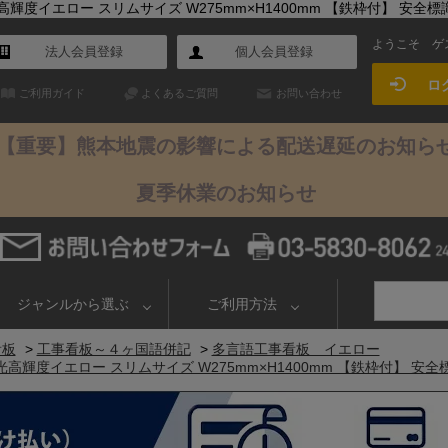
イエロー スリムサイズ W275mm×H1400mm 【鉄枠付】 安全標識 工
ようこそ
ゲ
法人会員登録
個人会員登録
ロ
ご利用ガイド
よくあるご質問
お問い合わせ
【重要】熊本地震の影響による配送遅延のお知ら
夏季休業のお知らせ
ジャンルから選ぶ
ご利用方法
看板
>
工事看板～４ヶ国語併記
>
多言語工事看板 イエロー
度イエロー スリムサイズ W275mm×H1400mm 【鉄枠付】 安全標識 