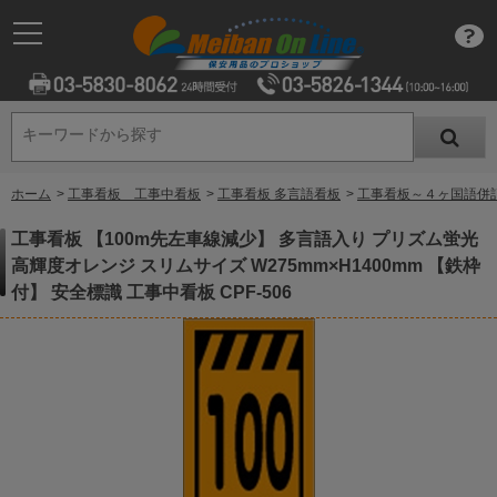
キーワードから探す
キーワードから探す
ホーム
>
工事看板 工事中看板
>
工事看板 多言語看板
>
工事看板～４ヶ国語併
工事看板 【100m先左車線減少】 多言語入り プリズム蛍光
高輝度オレンジ スリムサイズ W275mm×H1400mm 【鉄枠
付】 安全標識 工事中看板 CPF-506