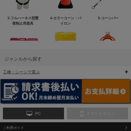
3-フルハーネス型墜
4-カラーコーン・パ
5-コーンバー
落制止用器具
イロン
ジャンルから探す
工種・シーンで選ぶ
6-矢印板/LED矢印板
7-クッションドラム
8-バリケード・フェ
ンス
PC
スマートフォン
ご利用ガイド
9-点字マット・タイ
10-樹脂製敷板・養生
11-段差解消マット/