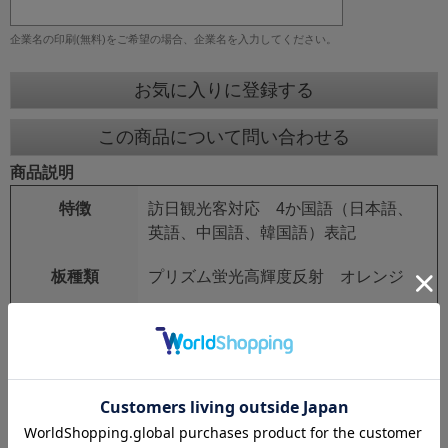
企業名の印刷(無料)をご希望の場合、企業名を入力してください。
お気に入りに登録する
この商品について問い合わせる
商品説明
特徴
訪日観光客対応 4か国語（日本語、
英語、中国語、韓国語）表記
板種類
プリズム蛍光高輝度反射 オレンジ
板サイズ
スリムタイプ 275mm×1400mm
鉄枠
25mm角 シルバーアロイ
鉄枠サイズ
280mm×1550mm