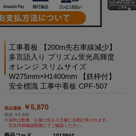
工事看板 【200m先右車線減少】
多言語入り プリズム蛍光高輝度
オレンジ スリムサイズ
W275mm×H1400mm 【鉄枠付】
安全標識 工事中看板 CPF-507
￥5,870
税抜 ￥5,336
商品コード
1012944