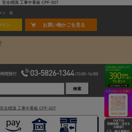
全標識 工事中看板 CPF-507
スト
様
お買い物かごを見る
グイン
せ
検索
全標識 工事中看板 CPF-507