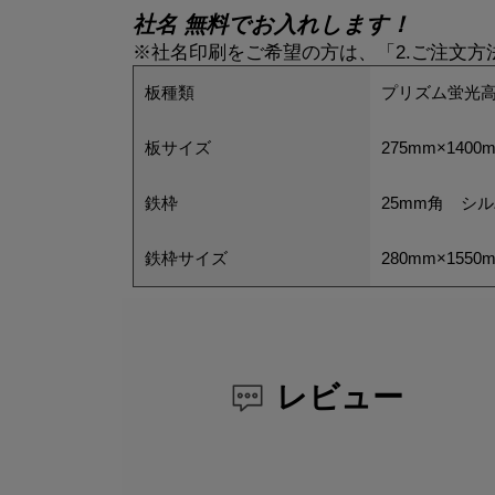
社名 無料でお入れします！
※社名印刷をご希望の方は、「2.ご注文
板種類
プリズム蛍光高
板サイズ
275mm×1400
鉄枠
25mm角 シ
鉄枠サイズ
280mm×1550
レビュー