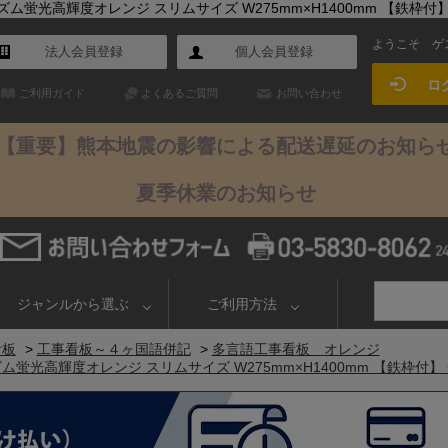
蛍光高輝度オレンジ スリムサイズ W275mm×H1400mm 【鉄枠付】 安
ようこそ
ゲ
法人会員登録
個人会員登録
ロ
ご利用ガイド
よくあるご質問
お問い合わせ
【重要】熊本地震の影響による配送遅延のお知ら
夏季休業のお知らせ
ジャンルから選ぶ
ご利用方法
看板
>
工事看板～４ヶ国語併記
>
多言語工事看板 オレンジ
蛍光高輝度オレンジ スリムサイズ W275mm×H1400mm 【鉄枠付】 安