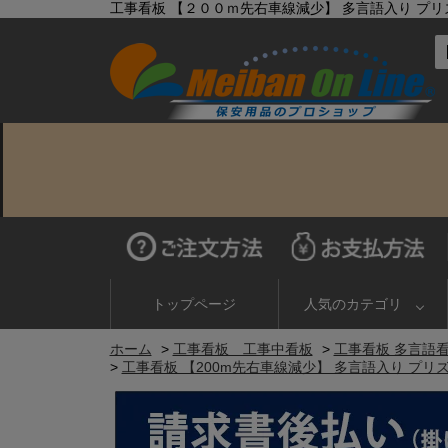
工事看板 【２００ｍ先右車線減少】 多言語入り プリズム
トップページ
人気のカテゴリ
ホーム
>
工事看板 工事中看板
>
工事看板 多言語
>
工事看板 【200m先右車線減少】 多言語入り プリズム