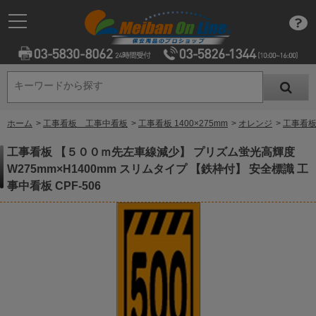
キーワードから探す
キーワードから探す
ホーム
>
工事看板 工事中看板
>
工事看板 1400×275mm
>
オレンジ
>
工事看板
工事看板 【５００ｍ先左車線減少】 プリズム蛍光高輝度
W275mm×H1400mm スリムタイプ 【鉄枠付】 安全標識 工
事中看板 CPF-506