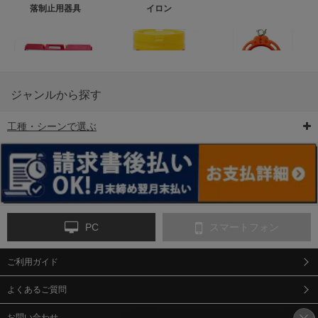
落制止用器具
イロン
ジャンルから探す
工種・シーンで選ぶ
6-矢印板/LED矢印板
7-クッションドラム
8-バリケード・フェ
ンス
PC
スマートフォン
ご利用ガイド
9-点字マット・タイ
10-樹脂製敷板・養生
11-段差解消マット/
ヤストッパー
用ゴムマット
スロープ
よくあるご質問
お問い合わせ