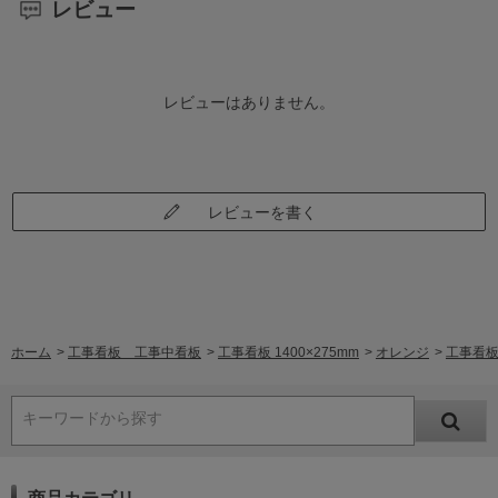
レビュー
レビューはありません。
レビューを書く
ホーム
>
工事看板 工事中看板
>
工事看板 1400×275mm
>
オレンジ
>
工事看板
キーワードから探す