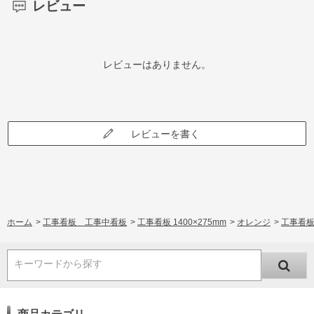
レビュー
レビューはありません。
レビューを書く
ホーム
>
工事看板 工事中看板
>
工事看板 1400×275mm
>
オレンジ
>
工事看板
キーワードから探す