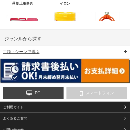
落制止用器具
イロン
ジャンルから探す
工種・シーンで選ぶ
6-矢印板/LED矢印板
7-クッションドラム
8-バリケード・フェ
ンス
PC
スマートフォン
ご利用ガイド
9-点字マット・タイ
10-樹脂製敷板・養生
11-段差解消マット/
ヤストッパー
用ゴムマット
スロープ
よくあるご質問
お問い合わせ