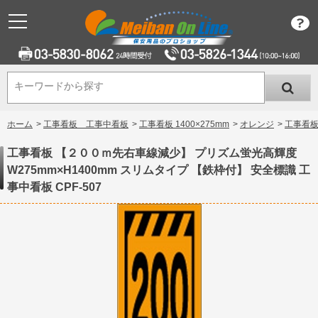
キーワードから探す
キーワードから探す
ホーム
>
工事看板 工事中看板
>
工事看板 1400×275mm
>
オレンジ
>
工事看板
工事看板 【２００ｍ先右車線減少】 プリズム蛍光高輝度
W275mm×H1400mm スリムタイプ 【鉄枠付】 安全標識 工
事中看板 CPF-507