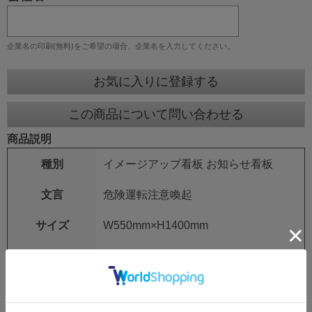
企業名の印刷(無料)をご希望の場合、企業名を入力してください。
お気に入りに登録する
この商品について問い合わせる
商品説明
種別
イメージアップ看板 お知らせ看板
文言
危険運転注意喚起
サイズ
W550mm×H1400mm
板面タイプ
無反射/封入反射/高輝度反射
仕様
自立式鉄枠付き
社名印刷をご希望の方は、ページ右側「お買い物か