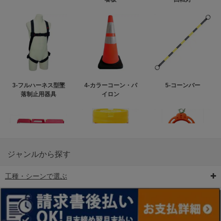
3-フルハーネス型墜
4-カラーコーン・パ
5-コーンバー
落制止用器具
イロン
ジャンルから探す
工種・シーンで選ぶ
6-矢印板/LED矢印板
7-クッションドラム
8-バリケード・フェ
ンス