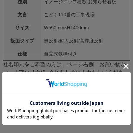
種別
イメージアップ看板 お知らせ看板
文言
こども110番の工事現場
サイズ
W550mm×H1400mm
板面タイプ
無反射/封入反射/高輝度反射
仕様
自立式鉄枠付き
社名印刷をご希望の方は、ページ右側「お買い物か
ご」上部の【看板_企業名】欄に入力をしてくださ
い。
社名印刷不要の場合は空欄で構いません。
レビュー