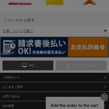
ジャンルから探す
工種・シーンで選ぶ
6-矢印板/LED矢印板
7-クッションドラム
8-バリケード・フェ
ンス
PC
スマートフォン
ご利用ガイド
9-点字マット・タイ
10-樹脂製敷板・養生
11-段差解消マット/
ヤストッパー
用ゴムマット
スロープ
よくあるご質問
お問い合わせ
会社概要