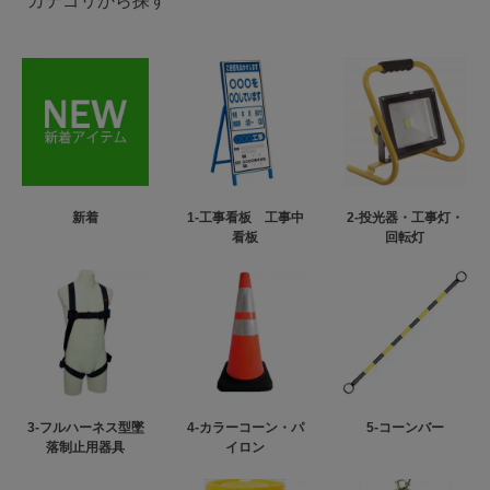
カテゴリから探す
新着
1-工事看板 工事中
2-投光器・工事灯・
看板
回転灯
3-フルハーネス型墜
4-カラーコーン・パ
5-コーンバー
落制止用器具
イロン