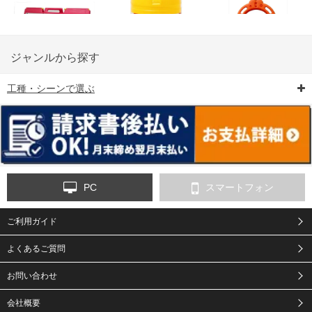
ジャンルから探す
工種・シーンで選ぶ
6-矢印板/LED矢印板
7-クッションドラム
8-バリケード・フェ
ンス
PC
スマートフォン
ご利用ガイド
9-点字マット・タイ
10-樹脂製敷板・養生
11-段差解消マット/
ヤストッパー
用ゴムマット
スロープ
よくあるご質問
お問い合わせ
会社概要