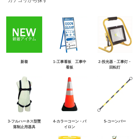
カテゴリから探す
新着
1-工事看板 工事中
2-投光器・工事灯・
看板
回転灯
3-フルハーネス型墜
4-カラーコーン・パ
5-コーンバー
落制止用器具
イロン