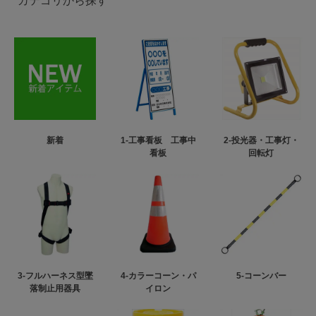
カテゴリから探す
新着
1-工事看板 工事中
2-投光器・工事灯・
看板
回転灯
3-フルハーネス型墜
4-カラーコーン・パ
5-コーンバー
落制止用器具
イロン