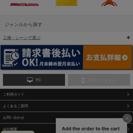
ジャンルから探す
工種・シーンで選ぶ
6-矢印板/LED矢印板
7-クッションドラム
8-バリケード・フェ
ンス
PC
スマートフォン
ご利用ガイド
9-点字マット・タイ
10-樹脂製敷板・養生
11-段差解消マット/
ヤストッパー
用ゴムマット
スロープ
よくあるご質問
お問い合わせ
会社概要