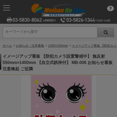
キーワードから探す
キーワードから探す
ホーム
>
お知らせ・注意看板
>
1400×550mm
>
イメージアップ看板 【防犯カメラ設
イメージアップ看板 【防犯カメラ設置警戒中】 無反射
550mm×1400mm 【自立式鉄枠付】 MB-006 お知らせ看板
注意喚起 ご近隣