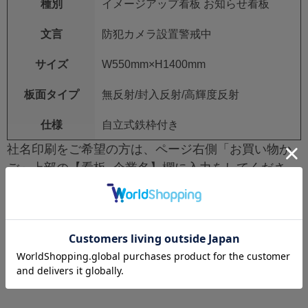
種別
イメージアップ看板 お知らせ看板
文言
防犯カメラ設置警戒中
サイズ
W550mm×H1400mm
板面タイプ
無反射/封入反射/高輝度反射
仕様
自立式鉄枠付き
社名印刷をご希望の方は、ページ右側「お買い物か
ご」上部の【看板_企業名】欄に入力をしてくださ
い。
社名印刷不要の場合は空欄で構いません。
レビュー