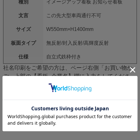
種別
イメージアップ看板 お知らせ看板
文言
この先大型車両通行不可
サイズ
W550mm×H1400mm
板面タイプ
無反射/封入反射/高輝度反射
仕様
自立式鉄枠付き
社名印刷をご希望の方は、ページ右側「お買い物か
ご」上部の【看板_企業名】欄に入力をしてくださ
い。
社名印刷不要の場合は空欄で構いません。
レビュー