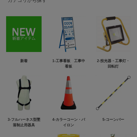
カテゴリから探す
新着
1-工事看板 工事中
2-投光器・工事灯・
看板
回転灯
3-フルハーネス型墜
4-カラーコーン・パ
5-コーンバー
落制止用器具
イロン