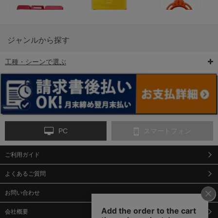
ジャンルから探す
工種・シーンで選ぶ
6-矢印板/LED矢印板
7-クッションドラム
8-バリケード・フェ
ンス
PC
スマートフォン
ご利用ガイド
9-点字マット・タイ
10-樹脂製敷板・養生
11-段差解消マット/
ヤストッパー
用ゴムマット
スロープ
よくあるご質問
お問い合わせ
会社概要