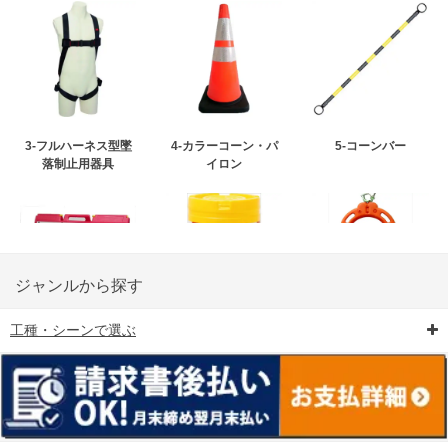
3-フルハーネス型墜
4-カラーコーン・パ
5-コーンバー
落制止用器具
イロン
ジャンルから探す
工種・シーンで選ぶ
6-矢印板/LED矢印板
7-クッションドラム
8-バリケード・フェ
ンス