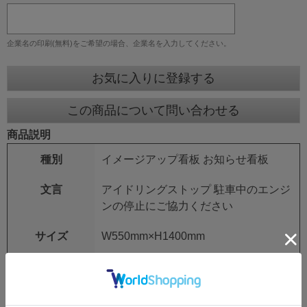
企業名の印刷(無料)をご希望の場合、企業名を入力してください。
お気に入りに登録する
この商品について問い合わせる
商品説明
種別
イメージアップ看板 お知らせ看板
文言
アイドリングストップ 駐車中のエンジ
ンの停止にご協力ください
サイズ
W550mm×H1400mm
板面タイプ
無反射/封入反射/高輝度反射
仕様
自立式鉄枠付き