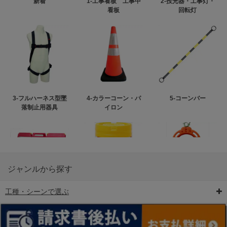
新着
1-工事看板 工事中
2-投光器・工事灯・
看板
回転灯
3-フルハーネス型墜
4-カラーコーン・パ
5-コーンバー
落制止用器具
イロン
ジャンルから探す
工種・シーンで選ぶ
6-矢印板/LED矢印板
7-クッションドラム
8-バリケード・フェ
ンス