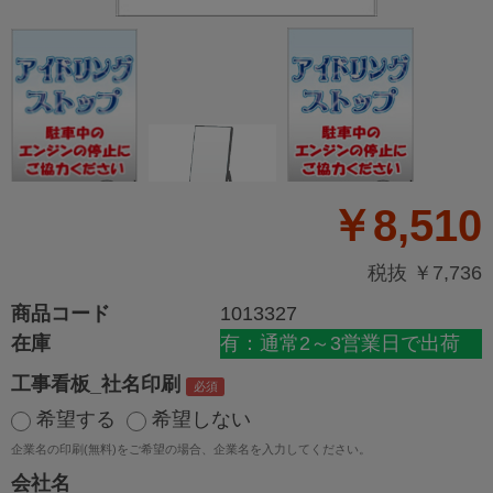
￥8,510
税抜 ￥7,736
商品コード
1013327
在庫
有：通常2～3営業日で出荷
工事看板_社名印刷
希望する
希望しない
企業名の印刷(無料)をご希望の場合、企業名を入力してください。
会社名