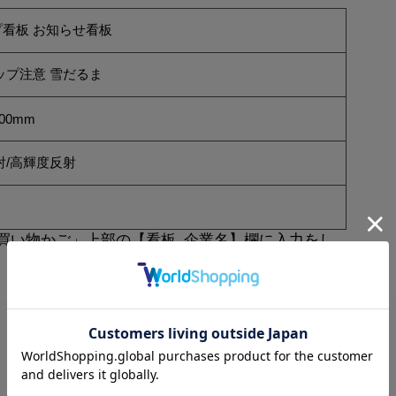
看板 お知らせ看板
ップ注意 雪だるま
00mm
射/高輝度反射
き
買い物かご」上部の【看板_企業名】欄に入力をし