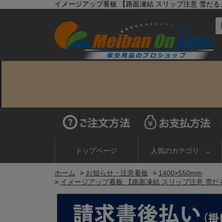
イメージアップ看板 【路面凍結 スリップ注意 雪だるま】 
トップページ
人気のカテゴリ
ホーム
>
お知らせ・注意看板
>
1400×550mm
>
イメージアップ看板 【路面凍結 スリップ注意 雪だるま】