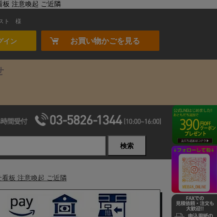
看板 注意喚起 ご近隣
スト
様
お買い物かごを見る
グイン
せ
検索
せ看板 注意喚起 ご近隣