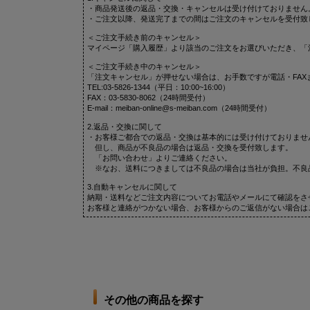
・商品発送後の返品・交換・キャンセルは受け付けておりません
・ご注文以降、発送完了までの間はご注文のキャンセルを受付致
＜ご注文手続き前のキャンセル＞
マイページ「購入履歴」より該当のご注文をお選びいただき、「
＜ご注文手続き中のキャンセル＞
「注文キャンセル」が押せない場合は、お手数ですが電話・FAX
TEL:03-5826-1344（平日：10:00~16:00）
FAX：03-5830-8062（24時間受付）
E-mail：meiban-online@s-meiban.com（24時間受付）
2.返品・交換に関して
・お客様ご都合での返品・交換は基本的には受け付けておりませ
但し、商品が不良品の場合は返品・交換を受付致します。
「お問い合わせ」よりご連絡ください。
※なお、送料につきましては不良品の場合は当社が負担。不良
3.自動キャンセルに関して
納期・送料などご注文内容についてお電話やメールにて確認をさ
お客様と連絡がつかない場合、お客様からのご返信がない場合は
その他の商品を探す