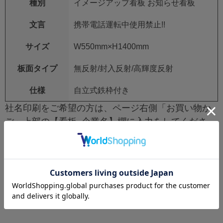
種別
イメージアップ看板 お知らせ看板
文言
携帯電話運転中使用禁止!!
サイズ
W550mm×H1400mm
板面タイプ
無反射/封入反射/高輝度反射
仕様
自立式鉄枠付き
社名印刷をご希望の方は、ページ右側「お買い物か
ご」上部の【看板_企業名】欄に入力をしてくださ
い。
社名印刷不要の場合は空欄で構いません。
レビュー