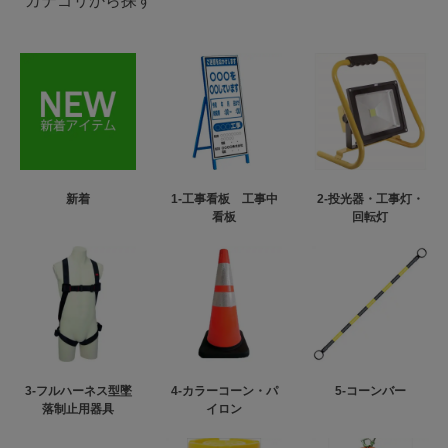
カテゴリから探す
新着
1-工事看板 工事中
2-投光器・工事灯・
看板
回転灯
3-フルハーネス型墜
4-カラーコーン・パ
5-コーンバー
落制止用器具
イロン