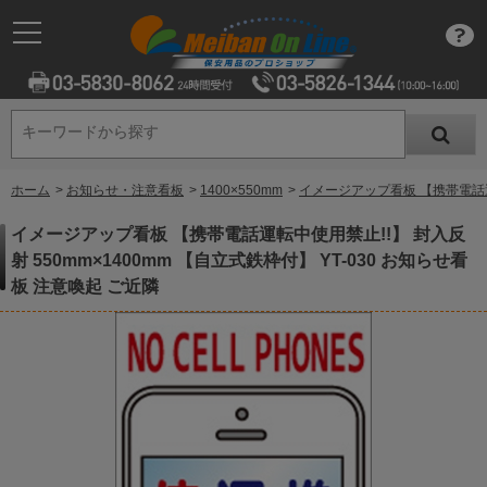
キーワードから探す
キーワードから探す
ホーム
>
お知らせ・注意看板
>
1400×550mm
>
イメージアップ看板 【携帯電話運転
イメージアップ看板 【携帯電話運転中使用禁止!!】 封入反
射 550mm×1400mm 【自立式鉄枠付】 YT-030 お知らせ看
板 注意喚起 ご近隣