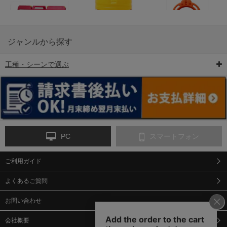
ジャンルから探す
工種・シーンで選ぶ
6-矢印板/LED矢印板
7-クッションドラム
8-バリケード・フェ
ンス
PC
スマートフォン
ご利用ガイド
9-点字マット・タイ
10-樹脂製敷板・養生
11-段差解消マット/
ヤストッパー
用ゴムマット
スロープ
よくあるご質問
お問い合わせ
会社概要