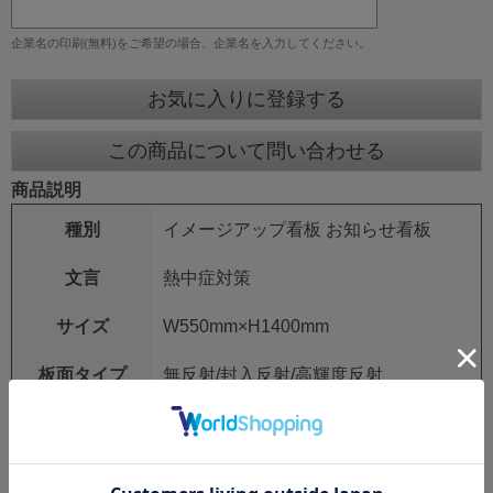
企業名の印刷(無料)をご希望の場合、企業名を入力してください。
お気に入りに登録する
この商品について問い合わせる
商品説明
種別
イメージアップ看板 お知らせ看板
文言
熱中症対策
サイズ
W550mm×H1400mm
板面タイプ
無反射/封入反射/高輝度反射
仕様
自立式鉄枠付き
社名印刷をご希望の方は、ページ右側「お買い物か
ご」上部の【看板_企業名】欄に入力をしてくださ