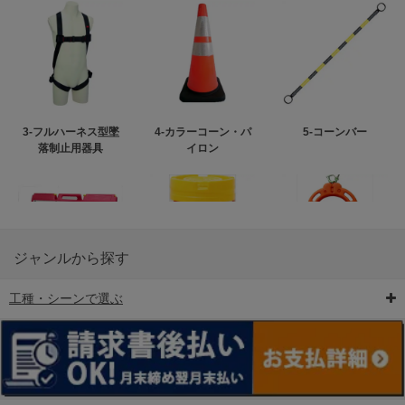
3-フルハーネス型墜
4-カラーコーン・パ
5-コーンバー
落制止用器具
イロン
ジャンルから探す
工種・シーンで選ぶ
6-矢印板/LED矢印板
7-クッションドラム
8-バリケード・フェ
ンス