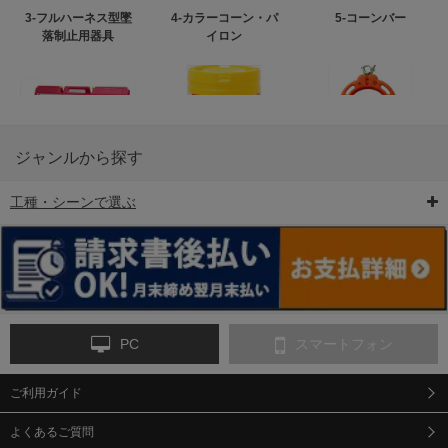
3-フルハーネス型墜
4-カラーコーン・パ
5-コーンバー
落制止用器具
イロン
ジャンルから探す
工種・シーンで選ぶ
6-矢印板/LED矢印板
7-クッションドラム
8-バリケード・フェ
ンス
PC
スマートフォン
ご利用ガイド
9-点字マット・タイ
10-樹脂製敷板・養生
11-段差解消マット/
ヤストッパー
用ゴムマット
スロープ
よくあるご質問