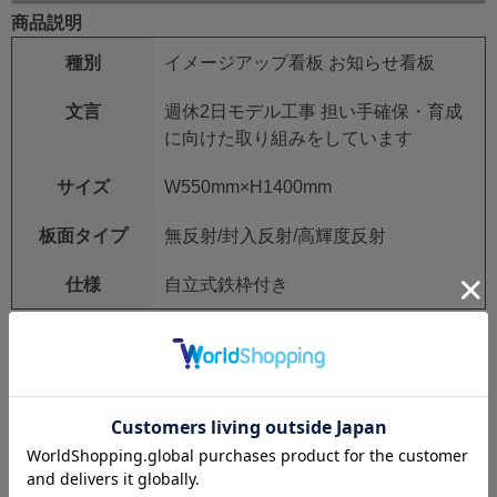
商品説明
種別
イメージアップ看板 お知らせ看板
文言
週休2日モデル工事 担い手確保・育成
に向けた取り組みをしています
サイズ
W550mm×H1400mm
板面タイプ
無反射/封入反射/高輝度反射
仕様
自立式鉄枠付き
社名印刷をご希望の方は、ページ右側「お買い物か
ご」上部の【看板_企業名】欄に入力をしてくださ
い。
社名印刷不要の場合は空欄で構いません。