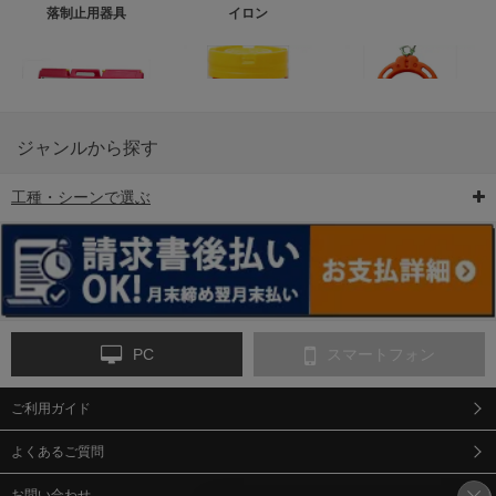
落制止用器具
イロン
ジャンルから探す
工種・シーンで選ぶ
6-矢印板/LED矢印板
7-クッションドラム
8-バリケード・フェ
ンス
PC
スマートフォン
ご利用ガイド
9-点字マット・タイ
10-樹脂製敷板・養生
11-段差解消マット/
ヤストッパー
用ゴムマット
スロープ
よくあるご質問
お問い合わせ