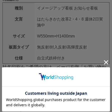
種別
イメージアップ看板 お知らせ看板
文言
はたらきかた改革2・4・8 週休2日実
施中
サイズ
W550mm×H1400mm
板面タイプ
無反射/封入反射/高輝度反射
仕様
自立式鉄枠付き
社名印刷をご希望の方は、ページ右側「お買い物か
ご」上部の【看板_企業名】欄に入力をしてくださ
い。
社名印刷不要の場合は空欄で構いません。