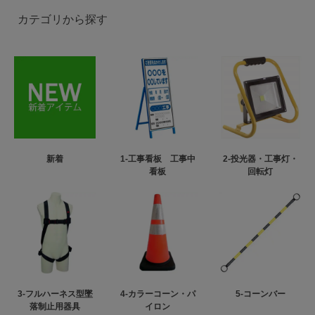
カテゴリから探す
新着
1-工事看板 工事中
2-投光器・工事灯・
看板
回転灯
3-フルハーネス型墜
4-カラーコーン・パ
5-コーンバー
落制止用器具
イロン