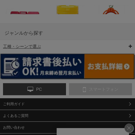
ジャンルから探す
工種・シーンで選ぶ
6-矢印板/LED矢印板
7-クッションドラム
8-バリケード・フェ
ンス
PC
スマートフォン
ご利用ガイド
9-点字マット・タイ
10-樹脂製敷板・養生
11-段差解消マット/
ヤストッパー
用ゴムマット
スロープ
よくあるご質問
お問い合わせ