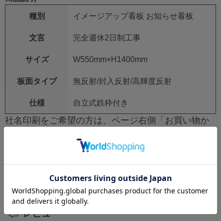
種別
イメージアップ看板 お知らせ看板
文言
完全週休2日制工事
サイズ
W550mm×H1400mm
板面タイプ
無反射/封入反射/高輝度反射
仕様
自立式鉄枠付き
社名印刷をご希望の方は、ページ右側「お買い物か
ご」上部の【看板_企業名】欄に入力をしてくださ
い。
社名印刷不要の場合は空欄で構いません。
レビュー