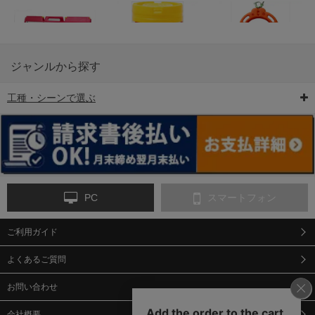
ジャンルから探す
工種・シーンで選ぶ
6-矢印板/LED矢印板
7-クッションドラム
8-バリケード・フェ
ンス
PC
スマートフォン
ご利用ガイド
9-点字マット・タイ
10-樹脂製敷板・養生
11-段差解消マット/
ヤストッパー
用ゴムマット
スロープ
よくあるご質問
お問い合わせ
会社概要