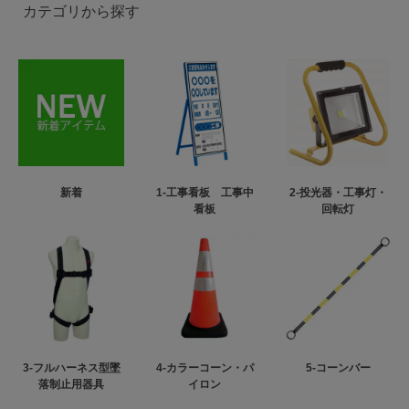
カテゴリから探す
新着
1-工事看板 工事中
2-投光器・工事灯・
看板
回転灯
3-フルハーネス型墜
4-カラーコーン・パ
5-コーンバー
落制止用器具
イロン