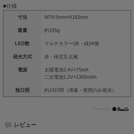
■仕様
寸法
W79.5mm×H163mm
重量
約195g
LED数
マルチカラー(赤・緑)/4個
発光方式
赤・緑交互点滅
電源
太陽電池2.4V×75mA
二次電池1.2V×1300mAh
無日照
約10日間（薄暮・夜間のみ発光）
レビュー