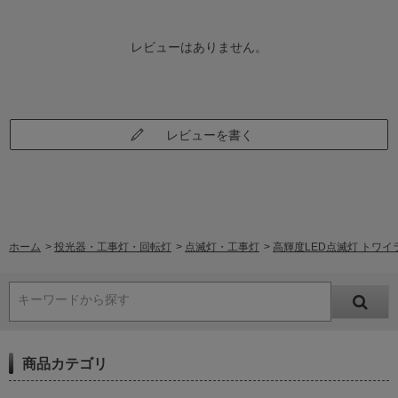
レビューはありません。
レビューを書く
ホーム
>
投光器・工事灯・回転灯
>
点滅灯・工事灯
>
高輝度LED点滅灯 トワイ
キーワードから探す
商品カテゴリ