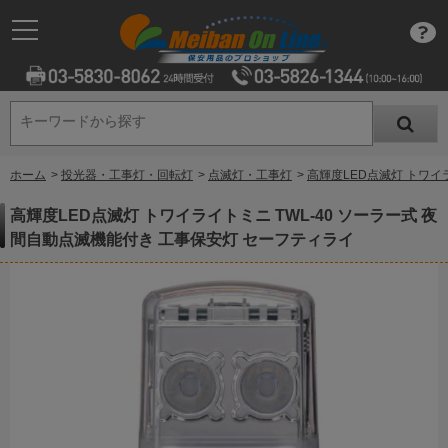
キーワードから探す
キーワードから探す
ホーム
>
投光器・工事灯・回転灯
>
点滅灯・工事灯
>
高輝度LED点滅灯 トワイ
高輝度LED点滅灯 トワイライトミニ TWL-40 ソーラー式 夜
間自動点滅機能付き 工事保安灯 セーフティライ